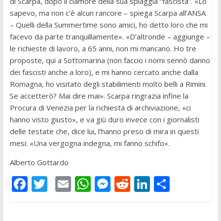
di Scarpa, dopo il clamore della sua spiaggia “fascista”. «Lo
sapevo, ma non c’è alcun rancore – spiega Scarpa all’ANSA
– Quelli della Summertime sono amici, ho detto loro che mi
facevo da parte tranquillamente». «D’altronde – aggiunge –
le richieste di lavoro, a 65 anni, non mi mancano. Ho tre
proposte, qui a Sottomarina (non faccio i nomi sennò danno
dei fascisti anche a loro), e mi hanno cercato anche dalla
Romagna, ho visitato degli stabilimenti molto belli a Rimini.
Se accetterò? Mai dire mai». Scarpa ringrazia infine la
Procura di Venezia per la richiesta di archiviazione, «ci
hanno visto giusto», e va giù duro invece con i giornalisti
delle testate che, dice lui, l’hanno preso di mira in questi
mesi: «Una vergogna indegna, mi fanno schifo».
Alberto Gottardo
F
T
E
W
M
R
Li
C
ac
w
m
h
e
e
n
o
e
itt
ai
at
ss
d
k
n