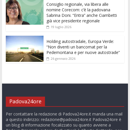
k
p
er
Consiglio regionale, via libera alle
nomine Corecom: c’è la padovana
Sabrina Doni. “Entra” anche Ciambetti
già vice presidente regionale
19 luglio 2026
Holding autostradale, Europa Verde:
“Non diventi un bancomat per la
Pedemontana e per nuove autostrade”
26 gennaio 2026
Padova24ore
Per contattare la redazione di Padova24ore.it manda una mail
a questo indirizzo:
redazione@padova24ore.it
Padova24ore è
un blog di informazione focalizzato su quanto avviene a