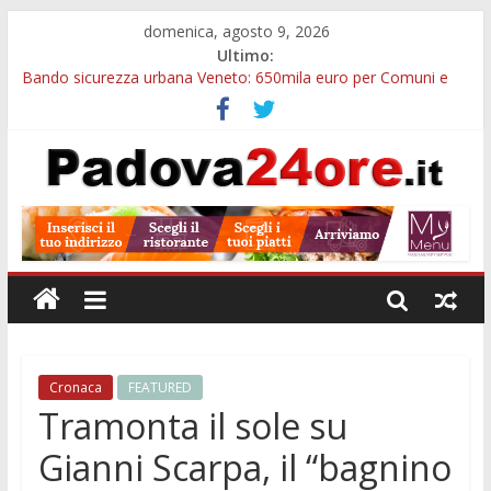
domenica, agosto 9, 2026
Ultimo:
Bando sicurezza urbana Veneto: 650mila euro per Comuni e
Polizie locali
Restauro 2026, chiuse le domande: 2,5 milioni per formare
nuove competenze in Veneto
Calici di Stelle Arzergrande: astronomia, musica e sapori al
Casone Azzurro
Notizie di Padova alle ore 10: censimento a Monselice, arresto
antidroga e siccità
Notizie di Padova alle ore 23: maltrattamenti, arresto a
Limena e progetto Cool Shop
Cronaca
FEATURED
Tramonta il sole su
Gianni Scarpa, il “bagnino