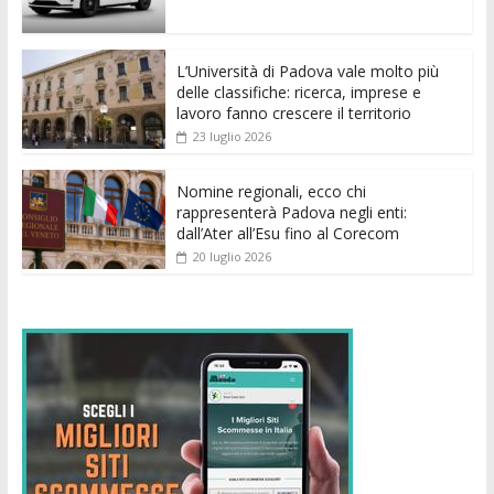
o
A
n
t
dI
vi
o
p
g
n
di
k
p
er
L’Università di Padova vale molto più
delle classifiche: ricerca, imprese e
lavoro fanno crescere il territorio
23 luglio 2026
Nomine regionali, ecco chi
rappresenterà Padova negli enti:
dall’Ater all’Esu fino al Corecom
20 luglio 2026