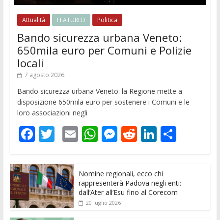
Attualità
FEATURED
Politica
Bando sicurezza urbana Veneto:
650mila euro per Comuni e Polizie
locali
7 agosto 2026
Bando sicurezza urbana Veneto: la Regione mette a
disposizione 650mila euro per sostenere i Comuni e le
loro associazioni negli
F
T
E
W
M
R
Li
C
ac
w
m
h
e
e
n
o
e
itt
ai
at
ss
d
k
n
Nomine regionali, ecco chi
b
er
l
s
e
di
e
di
rappresenterà Padova negli enti:
o
A
n
t
dI
vi
dall’Ater all’Esu fino al Corecom
20 luglio 2026
o
p
g
n
di