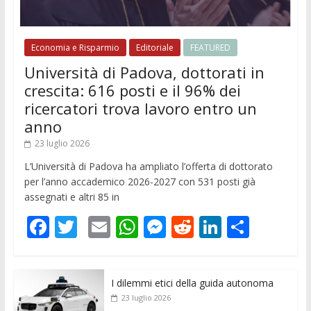
Economia e Risparmio
Editoriale
FEATURED
Università di Padova, dottorati in
crescita: 616 posti e il 96% dei
ricercatori trova lavoro entro un
anno
23 luglio 2026
L’Università di Padova ha ampliato l’offerta di dottorato
per l’anno accademico 2026-2027 con 531 posti già
assegnati e altri 85 in
F
T
E
W
M
R
Li
C
ac
w
m
h
e
e
n
o
e
itt
ai
at
ss
d
k
n
I dilemmi etici della guida autonoma
b
er
l
s
e
di
e
di
23 luglio 2026