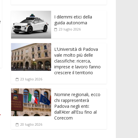
e
itt
ai
at
ss
d
n
o
b
er
l
s
e
di
k
n
o
A
n
t
I dilemmi etici della
e
di
e
guida autonoma
o
p
g
dI
vi
23 luglio 2026
k
p
er
n
di
L’Università di Padova
vale molto più delle
classifiche: ricerca,
imprese e lavoro fanno
crescere il territorio
23 luglio 2026
Nomine regionali, ecco
chi rappresenterà
Padova negli enti:
dall’Ater all’Esu fino al
→
Corecom
20 luglio 2026