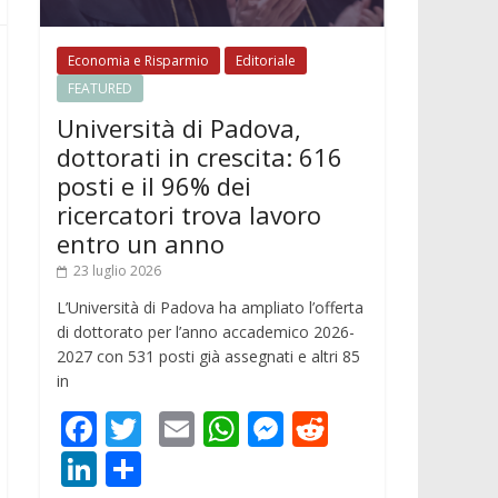
Economia e Risparmio
Editoriale
FEATURED
Università di Padova,
dottorati in crescita: 616
posti e il 96% dei
ricercatori trova lavoro
entro un anno
23 luglio 2026
L’Università di Padova ha ampliato l’offerta
di dottorato per l’anno accademico 2026-
2027 con 531 posti già assegnati e altri 85
in
F
T
E
W
M
R
ac
w
m
h
e
e
Li
C