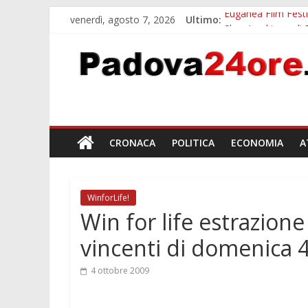
venerdì, agosto 7, 2026
Ultimo:
Euganea Film Festi
Slow Looking agli 
Notizie di Padova a
Orto Botanico Pado
Concorso Universit
CRONACA
POLITICA
ECONOMIA
A
WinforLife!
Win for life estrazione
vincenti di domenica 
4 ottobre 2009