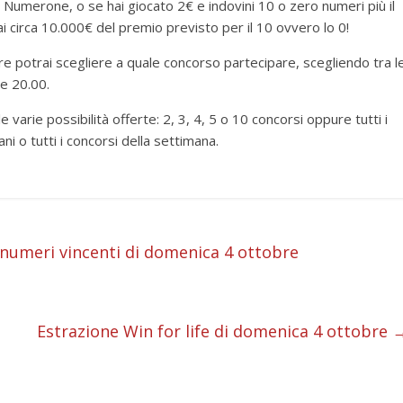
il Numerone, o se hai giocato 2€ e indovini 10 o zero numeri più il
i circa 10.000€ del premio previsto per il 10 ovvero lo 0!
e potrai scegliere a quale concorso partecipare, scegliendo tra l
le 20.00.
e varie possibilità offerte: 2, 3, 4, 5 o 10 concorsi oppure tutti i
ani o tutti i concorsi della settimana.
i numeri vincenti di domenica 4 ottobre
i
i
i
Estrazione Win for life di domenica 4 ottobre