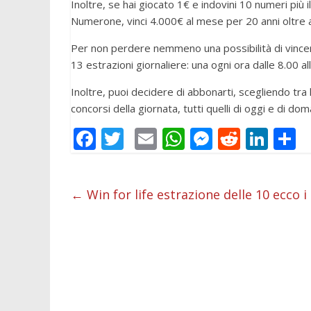
Inoltre, se hai giocato 1€ e indovini 10 numeri più 
Numerone, vinci 4.000€ al mese per 20 anni oltre a
Per non perdere nemmeno una possibilità di vincer
13 estrazioni giornaliere: una ogni ora dalle 8.00 al
Inoltre, puoi decidere di abbonarti, scegliendo tra l
concorsi della giornata, tutti quelli di oggi e di dom
F
T
E
W
M
R
Li
C
ac
w
m
h
e
e
n
o
e
itt
ai
at
ss
d
k
n
←
Win for life estrazione delle 10 ecco 
b
er
l
s
e
di
e
d
o
A
n
t
dI
v
o
p
g
n
d
k
p
er