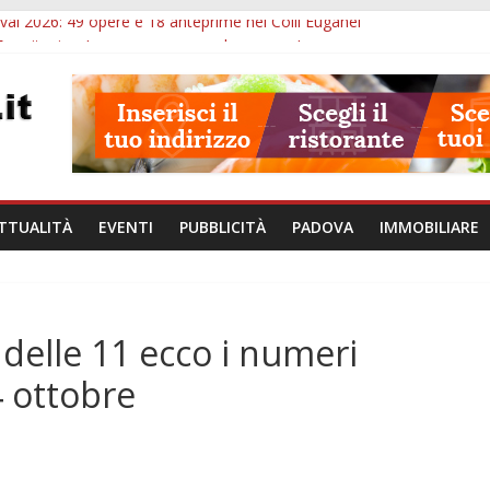
val 2026: 49 opere e 18 anteprime nei Colli Euganei
Eremitani: un’ora per osservare davvero un’opera
lle ore 21: lavoratore morto, credito sul gasolio e IA nei Comuni
va: visite ed escursioni fino a settembre
à di Padova: 5 funzionari, domande entro il 7 agosto
TTUALITÀ
EVENTI
PUBBLICITÀ
PADOVA
IMMOBILIARE
 delle 11 ecco i numeri
4 ottobre