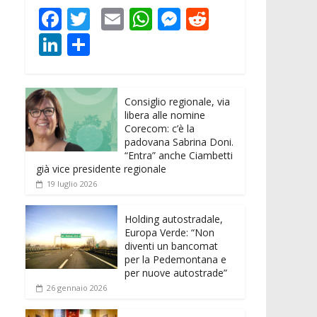
F
T
E
W
M
R
ac
w
m
h
e
e
Li
C
e
itt
ai
at
ss
d
n
o
b
er
l
s
e
di
k
n
o
A
n
t
Consiglio regionale, via
e
di
libera alle nomine
o
p
g
dI
vi
Corecom: c’è la
padovana Sabrina Doni.
k
p
er
n
di
“Entra” anche Ciambetti
già vice presidente regionale
19 luglio 2026
Holding autostradale,
Europa Verde: “Non
diventi un bancomat
per la Pedemontana e
per nuove autostrade”
26 gennaio 2026