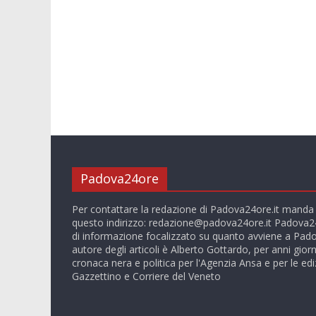
Padova24ore
Per contattare la redazione di Padova24ore.it manda
questo indirizzo:
redazione@padova24ore.it
Padova24
di informazione focalizzato su quanto avviene a Pado
autore degli articoli è Alberto Gottardo, per anni giorn
cronaca nera e politica per l'Agenzia Ansa e per le ediz
Gazzettino e Corriere del Veneto