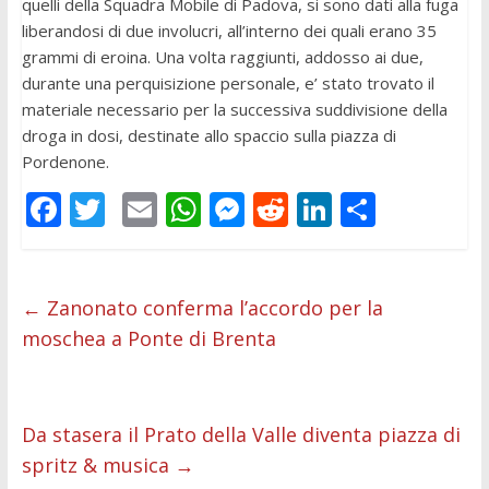
quelli della Squadra Mobile di Padova, si sono dati alla fuga
liberandosi di due involucri, all’interno dei quali erano 35
grammi di eroina. Una volta raggiunti, addosso ai due,
durante una perquisizione personale, e’ stato trovato il
materiale necessario per la successiva suddivisione della
droga in dosi, destinate allo spaccio sulla piazza di
Pordenone.
F
T
E
W
M
R
Li
C
ac
w
m
h
e
e
n
o
e
itt
ai
at
ss
d
k
n
b
er
l
s
e
di
e
di
←
Zanonato conferma l’accordo per la
moschea a Ponte di Brenta
o
A
n
t
dI
vi
o
p
g
n
di
k
p
er
Da stasera il Prato della Valle diventa piazza di
spritz & musica
→