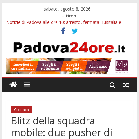
sabato, agosto 8, 2026
Ultimo:
Notizie di Padova alle ore 10: arresto, fermata Busitalia e
tregua dal caldo
Notizie di Padova alle ore 23: maltrattamenti, arresto a
Limena e progetto Cool Shop
Bando sicurezza urbana Veneto: 650mila euro per Comuni e
Polizie locali
Sicurezza esodo estivo Padova: più controlli su strade, stazioni
e treni
Bonus trasporto pubblico Veneto: 200 euro per l’abbonamento
annuale
Cronaca
Blitz della squadra
mobile: due pusher di