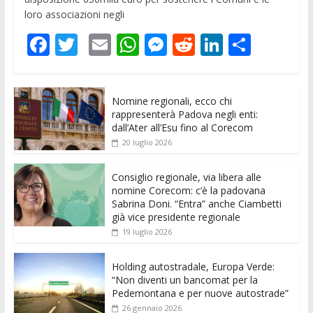
loro associazioni negli
F
T
E
W
M
R
Li
C
ac
w
m
h
e
e
n
o
e
itt
ai
at
ss
d
k
n
Nomine regionali, ecco chi
b
er
l
s
e
di
e
di
rappresenterà Padova negli enti:
o
A
n
t
dI
vi
dall’Ater all’Esu fino al Corecom
20 luglio 2026
o
p
g
n
di
k
p
er
Consiglio regionale, via libera alle
nomine Corecom: c’è la padovana
Sabrina Doni. “Entra” anche Ciambetti
già vice presidente regionale
19 luglio 2026
Holding autostradale, Europa Verde:
“Non diventi un bancomat per la
Pedemontana e per nuove autostrade”
26 gennaio 2026