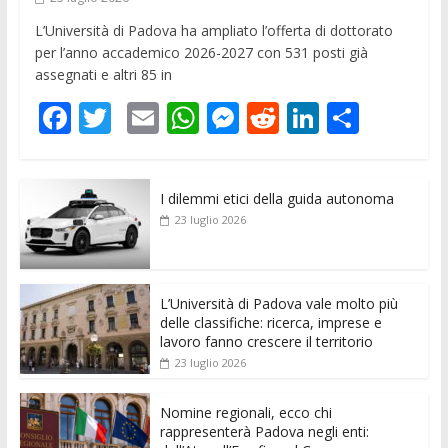
L’Università di Padova ha ampliato l’offerta di dottorato
per l’anno accademico 2026-2027 con 531 posti già
assegnati e altri 85 in
F
T
E
W
M
R
Li
C
ac
w
m
h
e
e
n
o
e
itt
ai
at
ss
d
k
n
I dilemmi etici della guida autonoma
b
er
l
s
e
di
e
di
23 luglio 2026
o
A
n
t
dI
vi
o
p
g
n
di
k
p
er
L’Università di Padova vale molto più
delle classifiche: ricerca, imprese e
lavoro fanno crescere il territorio
23 luglio 2026
Nomine regionali, ecco chi
rappresenterà Padova negli enti: