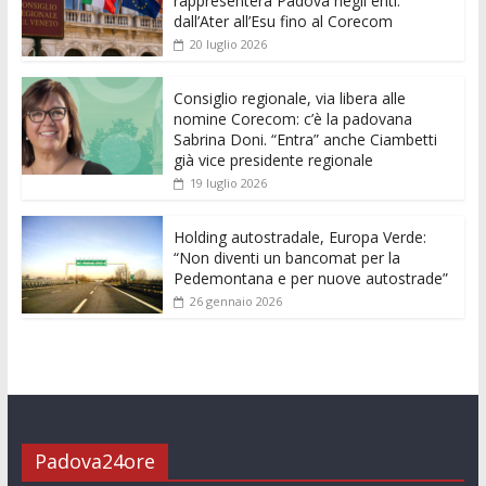
rappresenterà Padova negli enti:
o
A
n
t
dI
vi
dall’Ater all’Esu fino al Corecom
20 luglio 2026
o
p
g
n
di
k
p
er
Consiglio regionale, via libera alle
nomine Corecom: c’è la padovana
Sabrina Doni. “Entra” anche Ciambetti
già vice presidente regionale
19 luglio 2026
Holding autostradale, Europa Verde:
“Non diventi un bancomat per la
Pedemontana e per nuove autostrade”
26 gennaio 2026
Padova24ore