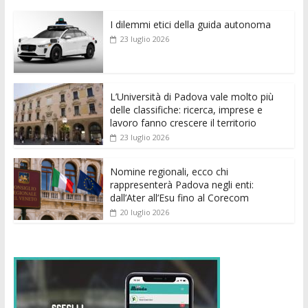
e
itt
ai
at
ss
d
k
n
I dilemmi etici della guida autonoma
b
er
l
s
e
di
e
di
23 luglio 2026
o
A
n
t
dI
vi
o
p
g
n
di
k
p
er
L’Università di Padova vale molto più
delle classifiche: ricerca, imprese e
lavoro fanno crescere il territorio
23 luglio 2026
Nomine regionali, ecco chi
rappresenterà Padova negli enti:
dall’Ater all’Esu fino al Corecom
20 luglio 2026