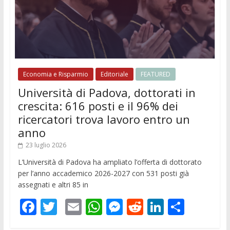
Economia e Risparmio
Editoriale
FEATURED
Università di Padova, dottorati in
crescita: 616 posti e il 96% dei
ricercatori trova lavoro entro un
anno
23 luglio 2026
L’Università di Padova ha ampliato l’offerta di dottorato
per l’anno accademico 2026-2027 con 531 posti già
assegnati e altri 85 in
F
T
E
W
M
R
Li
C
ac
w
m
h
e
e
n
o