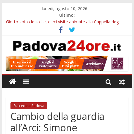
lunedì, agosto 10, 2026
Ultimo:
Giotto sotto le stelle, dieci visite animate alla Cappella degli
Scrovegni a settembre
Notizie di Padova alle ore 23: borse Eni, musei gratuiti e
scadenze universitarie
Concorso Claudio Scimone, 14mila euro ai giovani musicisti:
candidature entro ottobre
Gemellaggi internazionali, 100mila euro ai Comuni veneti:
domande entro il 7 settembre
Alloggi ESU Padova 2026-2027: requisiti, scadenze e domanda
per ottenere un posto letto
Succede a Padova
Cambio della guardia
all’Arci: Simone