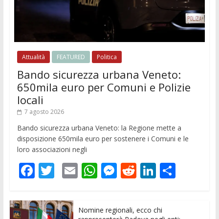
Attualità
FEATURED
Politica
Bando sicurezza urbana Veneto:
650mila euro per Comuni e Polizie
locali
7 agosto 2026
Bando sicurezza urbana Veneto: la Regione mette a
disposizione 650mila euro per sostenere i Comuni e le
loro associazioni negli
F
T
E
W
M
R
Li
C
ac
w
m
h
e
e
n
o
e
itt
ai
at
ss
d
k
n
Nomine regionali, ecco chi
b
er
l
s
e
di
e
di