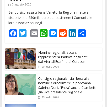
7 agosto 2026
Bando sicurezza urbana Veneto: la Regione mette a
disposizione 650mila euro per sostenere i Comuni e le
loro associazioni negli
F
T
E
W
M
R
Li
C
ac
w
m
h
e
e
n
o
e
itt
ai
at
ss
d
k
n
Nomine regionali, ecco chi
b
er
l
s
e
di
e
di
rappresenterà Padova negli enti:
o
A
n
t
dI
vi
dall’Ater all’Esu fino al Corecom
20 luglio 2026
o
p
g
n
di
k
p
er
Consiglio regionale, via libera alle
nomine Corecom: c’è la padovana
Sabrina Doni. “Entra” anche Ciambetti
già vice presidente regionale
19 luglio 2026