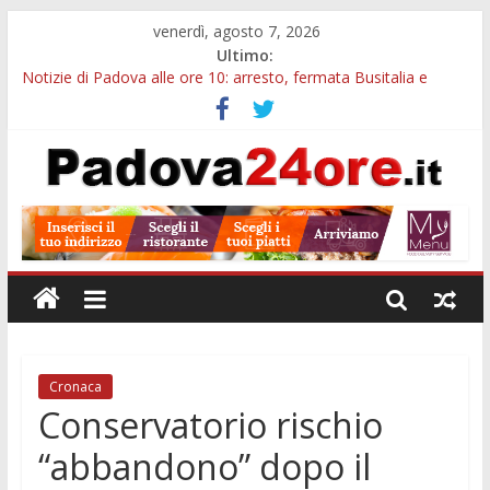
venerdì, agosto 7, 2026
Ultimo:
Notizie di Padova alle ore 10: arresto, fermata Busitalia e
tregua dal caldo
Notizie di Padova alle ore 23: maltrattamenti, arresto a
Limena e progetto Cool Shop
Bando sicurezza urbana Veneto: 650mila euro per Comuni e
Polizie locali
Sicurezza esodo estivo Padova: più controlli su strade, stazioni
e treni
Bonus trasporto pubblico Veneto: 200 euro per l’abbonamento
annuale
Cronaca
Conservatorio rischio
“abbandono” dopo il