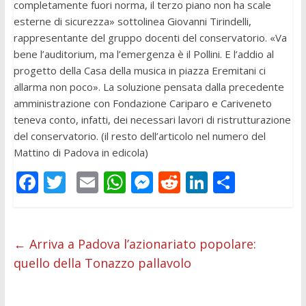
completamente fuori norma, il terzo piano non ha scale
esterne di sicurezza» sottolinea Giovanni Tirindelli,
rappresentante del gruppo docenti del conservatorio. «Va
bene l’auditorium, ma l’emergenza è il Pollini. E l’addio al
progetto della Casa della musica in piazza Eremitani ci
allarma non poco». La soluzione pensata dalla precedente
amministrazione con Fondazione Cariparo e Cariveneto
teneva conto, infatti, dei necessari lavori di ristrutturazione
del conservatorio. (il resto dell’articolo nel numero del
Mattino di Padova in edicola)
F
T
E
W
M
R
Li
C
ac
w
m
h
e
e
n
o
e
itt
ai
at
ss
d
k
n
b
er
l
s
e
di
e
di
←
Arriva a Padova l’azionariato popolare:
quello della Tonazzo pallavolo
o
A
n
t
dI
vi
o
p
g
n
di