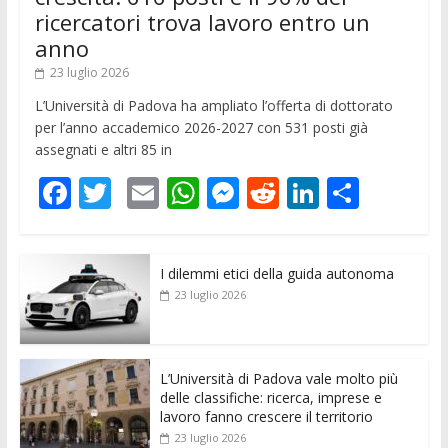
ricercatori trova lavoro entro un
anno
23 luglio 2026
L’Università di Padova ha ampliato l’offerta di dottorato
per l’anno accademico 2026-2027 con 531 posti già
assegnati e altri 85 in
F
T
E
W
M
R
Li
C
ac
w
m
h
e
e
n
o
e
itt
ai
at
ss
d
k
n
I dilemmi etici della guida autonoma
b
er
l
s
e
di
e
di
23 luglio 2026
o
A
n
t
dI
vi
o
p
g
n
di
k
p
er
L’Università di Padova vale molto più
delle classifiche: ricerca, imprese e
lavoro fanno crescere il territorio
23 luglio 2026