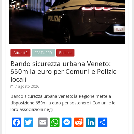
Attualità
FEATURED
Politica
Bando sicurezza urbana Veneto:
650mila euro per Comuni e Polizie
locali
7 agosto 2026
Bando sicurezza urbana Veneto: la Regione mette a
disposizione 650mila euro per sostenere i Comuni e le
loro associazioni negli
F
T
E
W
M
R
Li
C
ac
w
m
h
e
e
n
o