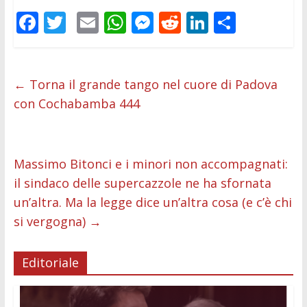
F
T
E
W
M
R
Li
C
ac
w
m
h
e
e
n
o
e
itt
ai
at
ss
d
k
n
b
er
l
s
e
di
e
di
←
Torna il grande tango nel cuore di Padova
con Cochabamba 444
o
A
n
t
dI
vi
o
p
g
n
di
k
p
er
Massimo Bitonci e i minori non accompagnati:
il sindaco delle supercazzole ne ha sfornata
un’altra. Ma la legge dice un’altra cosa (e c’è chi
si vergogna)
→
Editoriale