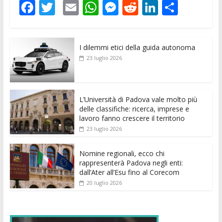
F
T
E
W
M
R
Li
C
ac
w
m
h
e
e
n
o
e
itt
ai
at
ss
d
k
n
I dilemmi etici della guida autonoma
b
er
l
s
e
di
e
di
23 luglio 2026
o
A
n
t
dI
vi
o
p
g
n
di
k
p
er
L’Università di Padova vale molto più
delle classifiche: ricerca, imprese e
lavoro fanno crescere il territorio
23 luglio 2026
Nomine regionali, ecco chi
rappresenterà Padova negli enti:
dall’Ater all’Esu fino al Corecom
20 luglio 2026