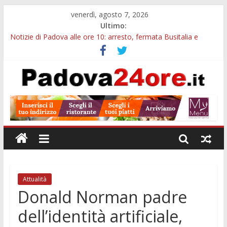
venerdì, agosto 7, 2026
Ultimo:
Notizie di Padova alle ore 10: arresto, fermata Busitalia e
tregua dal caldo
Notizie di Padova alle ore 23: maltrattamenti, arresto a
Limena e progetto Cool Shop
Bando sicurezza urbana Veneto: 650mila euro per Comuni e
Polizie locali
Sicurezza esodo estivo Padova: più controlli su strade, stazioni
e treni
Bonus trasporto pubblico Veneto: 200 euro per l’abbonamento
annuale
Attualità
Donald Norman padre
dell’identità artificiale,