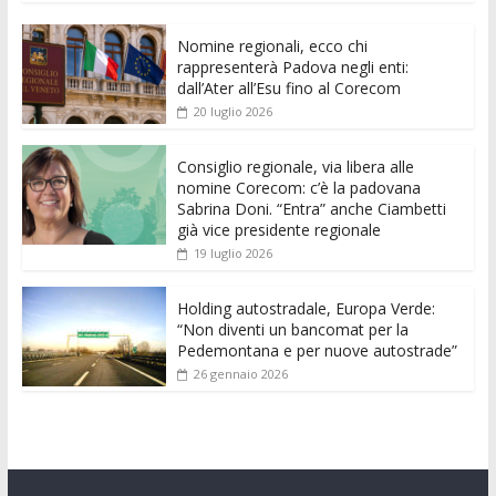
e
itt
ai
at
ss
d
k
n
Nomine regionali, ecco chi
b
er
l
s
e
di
e
di
rappresenterà Padova negli enti:
o
A
n
t
dI
vi
dall’Ater all’Esu fino al Corecom
20 luglio 2026
o
p
g
n
di
k
p
er
Consiglio regionale, via libera alle
nomine Corecom: c’è la padovana
Sabrina Doni. “Entra” anche Ciambetti
già vice presidente regionale
19 luglio 2026
Holding autostradale, Europa Verde:
“Non diventi un bancomat per la
Pedemontana e per nuove autostrade”
26 gennaio 2026