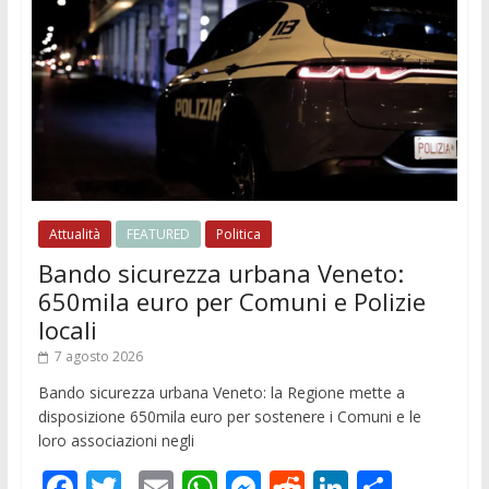
Attualità
FEATURED
Politica
Bando sicurezza urbana Veneto:
650mila euro per Comuni e Polizie
locali
7 agosto 2026
Bando sicurezza urbana Veneto: la Regione mette a
disposizione 650mila euro per sostenere i Comuni e le
loro associazioni negli
F
T
E
W
M
R
Li
C