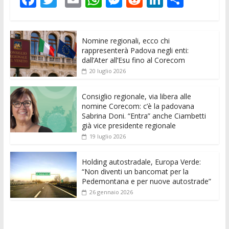
ac
w
m
h
e
e
n
o
e
itt
ai
at
ss
d
k
n
Nomine regionali, ecco chi
b
er
l
s
e
di
e
di
rappresenterà Padova negli enti:
o
A
n
t
dI
vi
dall’Ater all’Esu fino al Corecom
20 luglio 2026
o
p
g
n
di
k
p
er
Consiglio regionale, via libera alle
nomine Corecom: c’è la padovana
Sabrina Doni. “Entra” anche Ciambetti
già vice presidente regionale
19 luglio 2026
Holding autostradale, Europa Verde:
“Non diventi un bancomat per la
Pedemontana e per nuove autostrade”
26 gennaio 2026