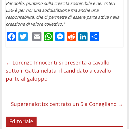
Pandolfo, puntano sulla crescita sostenibile e nei criteri
ESG è per noi una soddisfazione ma anche una
responsabilità, che ci permette di essere parte attiva nella
creazione di valore collettivo.”
F
T
E
W
M
R
Li
C
ac
w
m
h
e
e
n
o
e
itt
ai
at
ss
d
k
n
b
er
l
s
e
di
e
di
←
Lorenzo Innocenti si presenta a cavallo
sotto il Gattamelata: il candidato a cavallo
o
A
n
t
dI
vi
parte al galoppo
o
p
g
n
di
k
p
er
Superenalotto: centrato un 5 a Conegliano
→
Editoriale