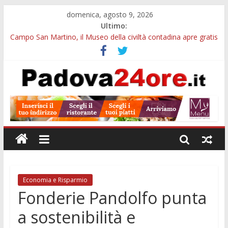
domenica, agosto 9, 2026
Ultimo:
Campo San Martino, il Museo della civiltà contadina apre gratis
durante la sagra
Notturni al Museo di Geografia di Padova: visita tra globi,
atlanti e carte antiche
Campus estivo nei Musei Civici di Padova: arte e monumenti
per bambini e ragazzi
Galleria Cavour, cento opere di Diana Migliorato tra colore,
poesia e musica a Padova
Cinema Arena Romana, stasera la commedia di Antonio
Albanese sotto le stelle a Padova
Economia e Risparmio
Fonderie Pandolfo punta
a sostenibilità e