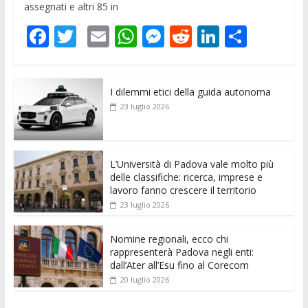
assegnati e altri 85 in
F
T
E
W
M
R
Li
C
ac
w
m
h
e
e
n
o
e
itt
ai
at
ss
d
k
n
I dilemmi etici della guida autonoma
b
er
l
s
e
di
e
di
23 luglio 2026
o
A
n
t
dI
vi
o
p
g
n
di
k
p
er
L’Università di Padova vale molto più
delle classifiche: ricerca, imprese e
lavoro fanno crescere il territorio
23 luglio 2026
Nomine regionali, ecco chi
rappresenterà Padova negli enti:
dall’Ater all’Esu fino al Corecom
20 luglio 2026