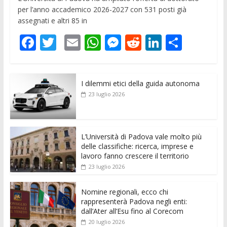
per l’anno accademico 2026-2027 con 531 posti già
assegnati e altri 85 in
F
T
E
W
M
R
Li
C
ac
w
m
h
e
e
n
o
e
itt
ai
at
ss
d
k
n
I dilemmi etici della guida autonoma
b
er
l
s
e
di
e
di
23 luglio 2026
o
A
n
t
dI
vi
o
p
g
n
di
k
p
er
L’Università di Padova vale molto più
delle classifiche: ricerca, imprese e
lavoro fanno crescere il territorio
23 luglio 2026
Nomine regionali, ecco chi
rappresenterà Padova negli enti:
dall’Ater all’Esu fino al Corecom
20 luglio 2026