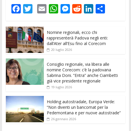
F
T
E
W
M
R
Li
C
ac
w
m
h
e
e
n
o
e
itt
ai
at
ss
d
k
n
Nomine regionali, ecco chi
b
er
l
s
e
di
e
di
rappresenterà Padova negli enti:
o
A
n
t
dI
vi
dall’Ater all’Esu fino al Corecom
20 luglio 2026
o
p
g
n
di
k
p
er
Consiglio regionale, via libera alle
nomine Corecom: c’è la padovana
Sabrina Doni. “Entra” anche Ciambetti
già vice presidente regionale
19 luglio 2026
Holding autostradale, Europa Verde:
“Non diventi un bancomat per la
Pedemontana e per nuove autostrade”
26 gennaio 2026