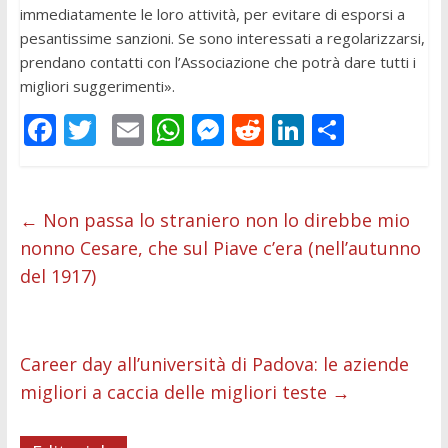
immediatamente le loro attività, per evitare di esporsi a
pesantissime sanzioni. Se sono interessati a regolarizzarsi,
prendano contatti con l’Associazione che potrà dare tutti i
migliori suggerimenti».
F
T
E
W
M
R
Li
C
ac
w
m
h
e
e
n
o
e
itt
ai
at
ss
d
k
n
b
er
l
s
e
di
e
di
←
Non passa lo straniero non lo direbbe mio
nonno Cesare, che sul Piave c’era (nell’autunno
o
A
n
t
dI
vi
del 1917)
o
p
g
n
di
k
p
er
Career day all’università di Padova: le aziende
migliori a caccia delle migliori teste
→