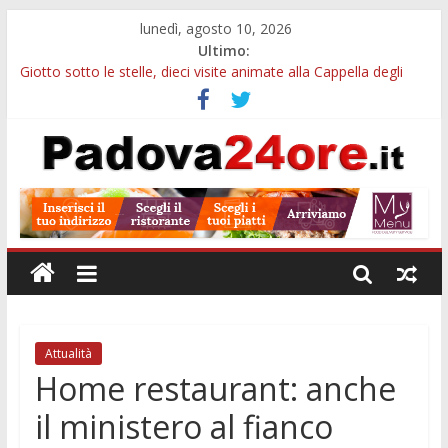
lunedì, agosto 10, 2026
Ultimo:
Giotto sotto le stelle, dieci visite animate alla Cappella degli
Scrovegni a settembre
Notizie di Padova alle ore 23: borse Eni, musei gratuiti e
scadenze universitarie
Concorso Claudio Scimone, 14mila euro ai giovani musicisti:
candidature entro ottobre
Gemellaggi internazionali, 100mila euro ai Comuni veneti:
domande entro il 7 settembre
Alloggi ESU Padova 2026-2027: requisiti, scadenze e domanda
per ottenere un posto letto
Attualità
Home restaurant: anche
il ministero al fianco