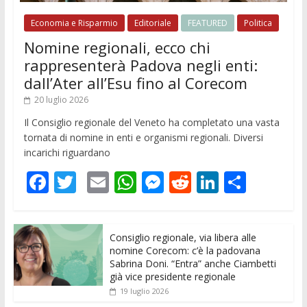
Economia e Risparmio
Editoriale
FEATURED
Politica
Nomine regionali, ecco chi
rappresenterà Padova negli enti:
dall’Ater all’Esu fino al Corecom
20 luglio 2026
Il Consiglio regionale del Veneto ha completato una vasta
tornata di nomine in enti e organismi regionali. Diversi
incarichi riguardano
F
T
E
W
M
R
Li
C
ac
w
m
h
e
e
n
o
e
itt
ai
at
ss
d
k
n
Consiglio regionale, via libera alle
b
er
l
s
e
di
e
di
nomine Corecom: c’è la padovana
o
A
n
t
dI
vi
Sabrina Doni. “Entra” anche Ciambetti
già vice presidente regionale
o
p
g
n
di
19 luglio 2026