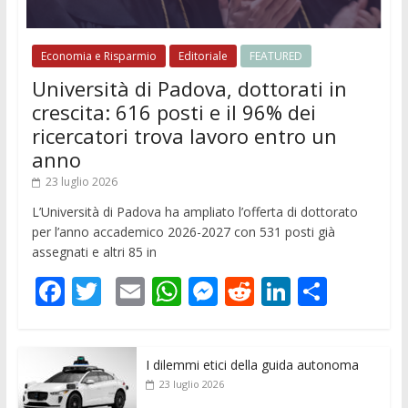
Economia e Risparmio
Editoriale
FEATURED
Università di Padova, dottorati in
crescita: 616 posti e il 96% dei
ricercatori trova lavoro entro un
anno
23 luglio 2026
L’Università di Padova ha ampliato l’offerta di dottorato
per l’anno accademico 2026-2027 con 531 posti già
assegnati e altri 85 in
F
T
E
W
M
R
Li
C
ac
w
m
h
e
e
n
o
e
itt
ai
at
ss
d
k
n
I dilemmi etici della guida autonoma
b
er
l
s
e
di
e
di
23 luglio 2026
o
A
n
t
dI
vi