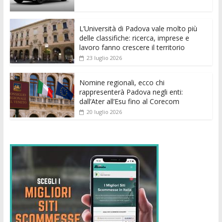
o
p
g
n
di
k
p
er
L’Università di Padova vale molto più
delle classifiche: ricerca, imprese e
lavoro fanno crescere il territorio
23 luglio 2026
Nomine regionali, ecco chi
rappresenterà Padova negli enti:
dall’Ater all’Esu fino al Corecom
20 luglio 2026