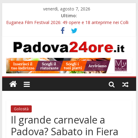
venerdì, agosto 7, 2026
Ultimo:
Euganea Film Festival 2026: 49 opere e 18 anteprime nei Colli
Euganei
Slow Looking agli Eremitani: un’ora per osservare davvero
un’opera
Notizie di Padova alle ore 21: lavoratore morto, credito sul
gasolio e IA nei Comuni
Orto Botanico Padova: visite ed escursioni fino a settembre
Concorso Università di Padova: 5 funzionari, domande entro il
7 agosto
Golosità
Il grande carnevale a
Padova? Sabato in Fiera