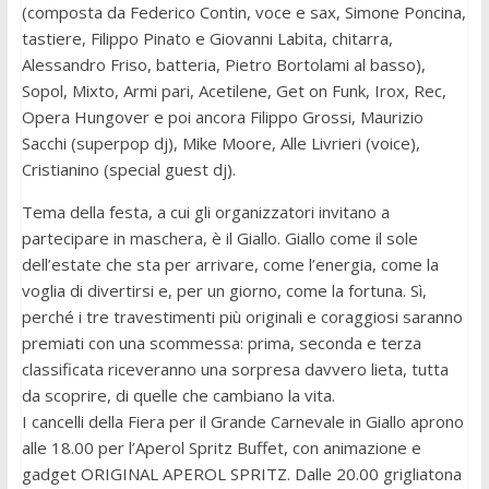
(composta da Federico Contin, voce e sax, Simone Poncina,
tastiere, Filippo Pinato e Giovanni Labita, chitarra,
Alessandro Friso, batteria, Pietro Bortolami al basso),
Sopol, Mixto, Armi pari, Acetilene, Get on Funk, Irox, Rec,
Opera Hungover e poi ancora Filippo Grossi, Maurizio
Sacchi (superpop dj), Mike Moore, Alle Livrieri (voice),
Cristianino (special guest dj).
Tema della festa, a cui gli organizzatori invitano a
partecipare in maschera, è il Giallo. Giallo come il sole
dell’estate che sta per arrivare, come l’energia, come la
voglia di divertirsi e, per un giorno, come la fortuna. Sì,
perché i tre travestimenti più originali e coraggiosi saranno
premiati con una scommessa: prima, seconda e terza
classificata riceveranno una sorpresa davvero lieta, tutta
da scoprire, di quelle che cambiano la vita.
I cancelli della Fiera per il Grande Carnevale in Giallo aprono
alle 18.00 per l’Aperol Spritz Buffet, con animazione e
gadget ORIGINAL APEROL SPRITZ. Dalle 20.00 grigliatona