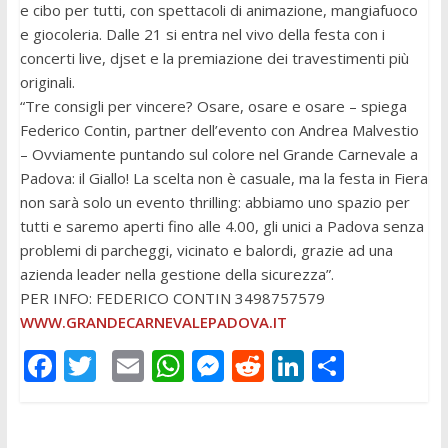
e cibo per tutti, con spettacoli di animazione, mangiafuoco
e giocoleria. Dalle 21 si entra nel vivo della festa con i
concerti live, djset e la premiazione dei travestimenti più
originali.
“Tre consigli per vincere? Osare, osare e osare – spiega
Federico Contin, partner dell’evento con Andrea Malvestio
– Ovviamente puntando sul colore nel Grande Carnevale a
Padova: il Giallo! La scelta non è casuale, ma la festa in Fiera
non sarà solo un evento thrilling: abbiamo uno spazio per
tutti e saremo aperti fino alle 4.00, gli unici a Padova senza
problemi di parcheggi, vicinato e balordi, grazie ad una
azienda leader nella gestione della sicurezza”.
PER INFO: FEDERICO CONTIN 3498757579
WWW.GRANDECARNEVALEPADOVA.IT
F
T
E
W
M
R
Li
C
ac
w
m
h
e
e
n
o
e
itt
ai
at
ss
d
k
n