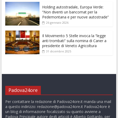
k
p
er
Holding autostradale, Europa Verde:
“Non diventi un bancomat per la
Pedemontana e per nuove autostrade”
26 gennaio 2026
Il Movimento 5 Stelle invoca la “legge
anti trombati” sulla nomina di Caner a
presidente di Veneto Agricoltura
31 dicembre 2025
Padova24ore
Per contattare la redazione di Padova24ore.it manda una mail
a questo indirizzo:
redazione@padova24ore.it
Padova24ore è
un blog di informazione focalizzato su quanto avviene a
Padova Principale autore degli articoli è Alberto Gottardo, per