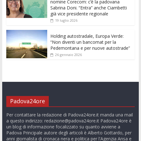
nomine Corecom: c’è la padovana
Sabrina Doni. “Entra” anche Ciambetti
già vice presidente regionale
19 luglio 2026
Holding autostradale, Europa Verde:
“Non diventi un bancomat per la
Pedemontana e per nuove autostrade”
26 gennaio 2026
Padova24ore
Per contattare la redazione di Padova24ore.it manda una mail
a questo indirizzo:
redazione@padova24ore.it
Padova24ore è
un blog di informazione focalizzato su quanto avviene a
Padova Principale autore degli articoli è Alberto Gottardo, per
anni giornalista di cronaca nera e politica per l'Agenzia Ansa e