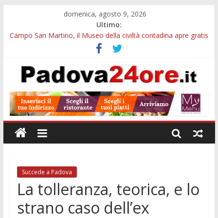
domenica, agosto 9, 2026
Ultimo:
Campo San Martino, il Museo della civiltà contadina apre gratis
durante la sagra
Notturni al Museo di Geografia di Padova: visita tra globi,
atlanti e carte antiche
Campus estivo nei Musei Civici di Padova: arte e monumenti
per bambini e ragazzi
Galleria Cavour, cento opere di Diana Migliorato tra colore,
poesia e musica a Padova
Cinema Arena Romana, stasera la commedia di Antonio
Albanese sotto le stelle a Padova
Succede a Padova
La tolleranza, teorica, e lo
strano caso dell’ex