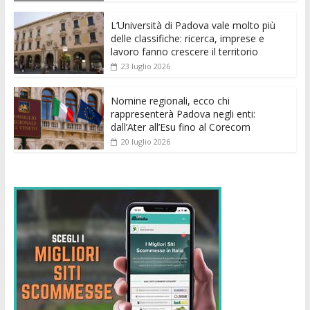
o
p
g
n
di
k
p
er
L’Università di Padova vale molto più
delle classifiche: ricerca, imprese e
lavoro fanno crescere il territorio
23 luglio 2026
Nomine regionali, ecco chi
rappresenterà Padova negli enti:
dall’Ater all’Esu fino al Corecom
20 luglio 2026