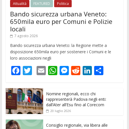
Attualità
FEATURED
Politica
Bando sicurezza urbana Veneto:
650mila euro per Comuni e Polizie
locali
7 agosto 2026
Bando sicurezza urbana Veneto: la Regione mette a
disposizione 650mila euro per sostenere i Comuni e le
loro associazioni negli
F
T
E
W
M
R
Li
C
ac
w
m
h
e
e
n
o
e
itt
ai
at
ss
d
k
n
Nomine regionali, ecco chi
b
er
l
s
e
di
e
di
rappresenterà Padova negli enti:
o
A
n
t
dI
vi
dall’Ater all’Esu fino al Corecom
20 luglio 2026
o
p
g
n
di
k
p
er
Consiglio regionale, via libera alle