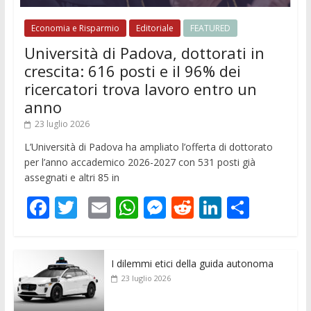
Economia e Risparmio
Editoriale
FEATURED
Università di Padova, dottorati in
crescita: 616 posti e il 96% dei
ricercatori trova lavoro entro un
anno
23 luglio 2026
L’Università di Padova ha ampliato l’offerta di dottorato
per l’anno accademico 2026-2027 con 531 posti già
assegnati e altri 85 in
F
T
E
W
M
R
Li
C
ac
w
m
h
e
e
n
o
e
itt
ai
at
ss
d
k
n
I dilemmi etici della guida autonoma
b
er
l
s
e
di
e
di
23 luglio 2026
o
A
n
t
dI
vi