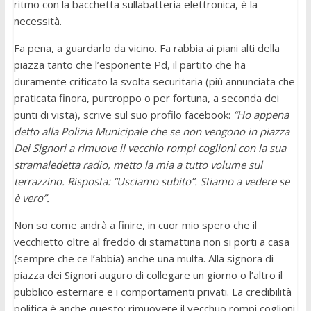
ritmo con la bacchetta sullabatteria elettronica, è la
necessità.
Fa pena, a guardarlo da vicino. Fa rabbia ai piani alti della
piazza tanto che l’esponente Pd, il partito che ha
duramente criticato la svolta securitaria (più annunciata che
praticata finora, purtroppo o per fortuna, a seconda dei
punti di vista), scrive sul suo profilo facebook:
“Ho appena
detto alla Polizia Municipale che se non vengono in piazza
Dei Signori a rimuove il vecchio rompi coglioni con la sua
stramaledetta radio, metto la mia a tutto volume sul
terrazzino. Risposta: “Usciamo subito”. Stiamo a vedere se
è vero”.
Non so come andrà a finire, in cuor mio spero che il
vecchietto oltre al freddo di stamattina non si porti a casa
(sempre che ce l’abbia) anche una multa. Alla signora di
piazza dei Signori auguro di collegare un giorno o l’altro il
pubblico esternare e i comportamenti privati. La credibilità
politica è anche questo: rimuovere il vecchuo rompi coglioni