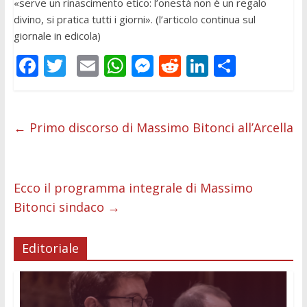
«serve un rinascimento etico: l’onestà non è un regalo
divino, si pratica tutti i giorni». (l’articolo continua sul
giornale in edicola)
F
T
E
W
M
R
Li
C
ac
w
m
h
e
e
n
o
e
itt
ai
at
ss
d
k
n
b
er
l
s
e
di
e
di
←
Primo discorso di Massimo Bitonci all’Arcella
o
A
n
t
dI
vi
o
p
g
n
di
Ecco il programma integrale di Massimo
k
p
er
Bitonci sindaco
→
Editoriale