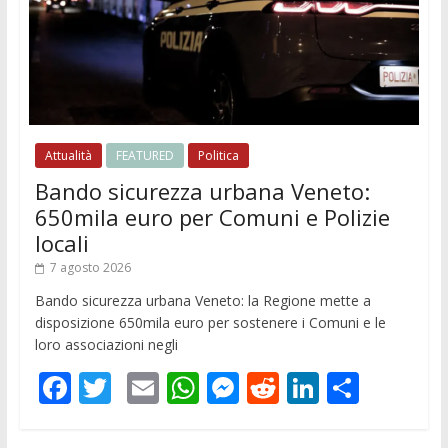
Attualità
FEATURED
Politica
Bando sicurezza urbana Veneto:
650mila euro per Comuni e Polizie
locali
7 agosto 2026
Bando sicurezza urbana Veneto: la Regione mette a
disposizione 650mila euro per sostenere i Comuni e le
loro associazioni negli
F
T
E
W
M
R
Li
C
ac
w
m
h
e
e
n
o