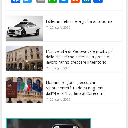
ac
w
m
h
e
e
n
o
e
itt
ai
at
ss
d
k
n
I dilemmi etici della guida autonoma
b
er
l
s
e
di
e
di
23 luglio 2026
o
A
n
t
dI
vi
o
p
g
n
di
k
p
er
L’Università di Padova vale molto più
delle classifiche: ricerca, imprese e
lavoro fanno crescere il territorio
23 luglio 2026
Nomine regionali, ecco chi
rappresenterà Padova negli enti:
dall’Ater all’Esu fino al Corecom
20 luglio 2026