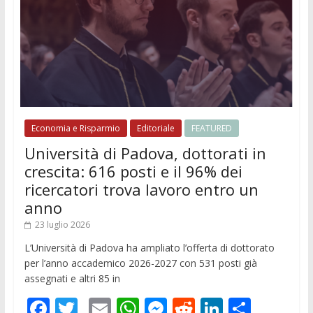
Economia e Risparmio
Editoriale
FEATURED
Università di Padova, dottorati in
crescita: 616 posti e il 96% dei
ricercatori trova lavoro entro un
anno
23 luglio 2026
L’Università di Padova ha ampliato l’offerta di dottorato
per l’anno accademico 2026-2027 con 531 posti già
assegnati e altri 85 in
F
T
E
W
M
R
Li
C