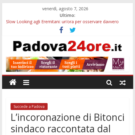
venerdì, agosto 7, 2026
Ultimo:
Slow Looking agli Eremitani: un’ora per osservare davvero
un’opera
Bando sicurezza urbana Veneto: 650mila euro per Comuni e
Polizie locali
Sicurezza esodo estivo Padova: più controlli su strade, stazioni
e treni
Bonus trasporto pubblico Veneto: 200 euro per l’abbonamento
annuale
Notizie di Padova alle ore 10: arresto, fermata Busitalia e
tregua dal caldo
Succede a Padova
L’incoronazione di Bitonci
sindaco raccontata dal