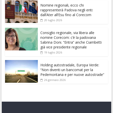
e
itt
ai
at
ss
d
k
n
Nomine regionali, ecco chi
b
er
l
s
e
di
e
di
rappresenterà Padova negli enti:
o
A
n
t
dI
vi
dall’Ater all’Esu fino al Corecom
20 luglio 2026
o
p
g
n
di
k
p
er
Consiglio regionale, via libera alle
nomine Corecom: c’è la padovana
Sabrina Doni. “Entra” anche Ciambetti
già vice presidente regionale
19 luglio 2026
Holding autostradale, Europa Verde:
“Non diventi un bancomat per la
Pedemontana e per nuove autostrade”
26 gennaio 2026