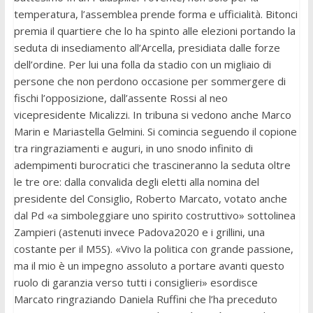
temperatura, l’assemblea prende forma e ufficialità. Bitonci
premia il quartiere che lo ha spinto alle elezioni portando la
seduta di insediamento all’Arcella, presidiata dalle forze
dell’ordine. Per lui una folla da stadio con un migliaio di
persone che non perdono occasione per sommergere di
fischi l’opposizione, dall’assente Rossi al neo
vicepresidente Micalizzi. In tribuna si vedono anche Marco
Marin e Mariastella Gelmini. Si comincia seguendo il copione
tra ringraziamenti e auguri, in uno snodo infinito di
adempimenti burocratici che trascineranno la seduta oltre
le tre ore: dalla convalida degli eletti alla nomina del
presidente del Consiglio, Roberto Marcato, votato anche
dal Pd «a simboleggiare uno spirito costruttivo» sottolinea
Zampieri (astenuti invece Padova2020 e i grillini, una
costante per il M5S). «Vivo la politica con grande passione,
ma il mio è un impegno assoluto a portare avanti questo
ruolo di garanzia verso tutti i consiglieri» esordisce
Marcato ringraziando Daniela Ruffini che l’ha preceduto