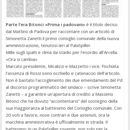
Parte l’era Bitonci «Prima i padovani»
è il titolo deciso
dal Mattino di Padova per raccontare con un articolo di
Simonetta Zanetti il primo consiglio comunale della nuova
amministrazione, tenutosi ieri al PalaSpiller.
Mille sugli spalti e clima da stadio per l’esordio all’Arcella.
«Ora si cambia»
Marcato presidente, Micalizzi e Mazzetto i vice. Fischiata
l’assenza di Rossi sono occhiello e catenaccio dell’articolo.
Non è bastato l’accoglimento dei due emendamenti del Pd
al discorso programmatico del sindaco – scrive Simonetta
Zanetti – a garantire un’apertura di credito a Massimo
Bitonci che ha dovuto “accontentarsi” del sostegno della
sua maggioranza al battesimo del Consiglio comunale. Con
20 voti a favore, nove contrari e due astenuti, ora la
macchina amministrativa è ufficialmente in strada. Il
battesimo In un PalaSpiller rovente, non solo per la