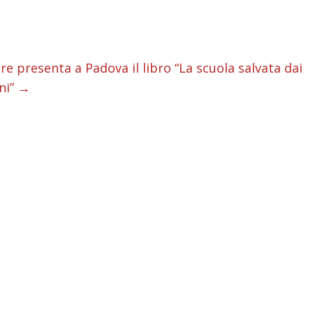
i
i
presenta a Padova il libro “La scuola salvata dai
ni”
→