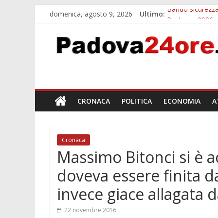
domenica, agosto 9, 2026
Ultimo:
Bando sicurezza
Restauro 2026, 
Calici di Stelle
Notizie di Padov
Notizie di Pado
CRONACA
POLITICA
ECONOMIA
A
Cronaca
Massimo Bitonci si è a
doveva essere finita 
invece giace allagata d
22 novembre 2016