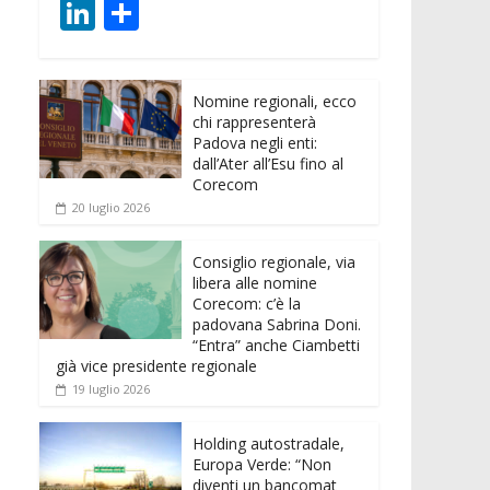
ac
w
m
h
e
e
Li
C
e
itt
ai
at
ss
d
n
o
b
er
l
s
e
di
k
n
o
A
n
t
Nomine regionali, ecco
e
di
chi rappresenterà
o
p
g
dI
vi
Padova negli enti:
dall’Ater all’Esu fino al
k
p
er
n
di
Corecom
20 luglio 2026
Consiglio regionale, via
libera alle nomine
Corecom: c’è la
padovana Sabrina Doni.
“Entra” anche Ciambetti
già vice presidente regionale
19 luglio 2026
Holding autostradale,
Europa Verde: “Non
diventi un bancomat