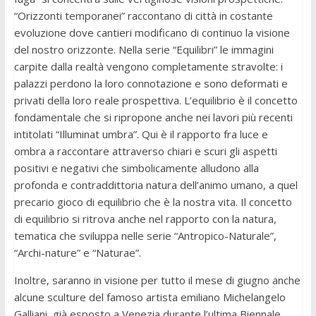
“Orizzonti temporanei” raccontano di città in costante
evoluzione dove cantieri modificano di continuo la visione
del nostro orizzonte. Nella serie “Equilibri” le immagini
carpite dalla realtà vengono completamente stravolte: i
palazzi perdono la loro connotazione e sono deformati e
privati della loro reale prospettiva. L’equilibrio è il concetto
fondamentale che si ripropone anche nei lavori più recenti
intitolati “Illuminat umbra”. Qui è il rapporto fra luce e
ombra a raccontare attraverso chiari e scuri gli aspetti
positivi e negativi che simbolicamente alludono alla
profonda e contraddittoria natura dell’animo umano, a quel
precario gioco di equilibrio che è la nostra vita. Il concetto
di equilibrio si ritrova anche nel rapporto con la natura,
tematica che sviluppa nelle serie “Antropico-Naturale”,
“Archi-nature” e “Naturae”.
Inoltre, saranno in visione per tutto il mese di giugno anche
alcune sculture del famoso artista emiliano Michelangelo
Galliani, già esposto a Venezia durante l’ultima Biennale.