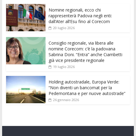
e
itt
ai
at
ss
d
k
n
Nomine regionali, ecco chi
b
er
l
s
e
di
e
di
rappresenterà Padova negli enti:
o
A
n
t
dI
vi
dall’Ater all’Esu fino al Corecom
20 luglio 2026
o
p
g
n
di
k
p
er
Consiglio regionale, via libera alle
nomine Corecom: c’è la padovana
Sabrina Doni. “Entra” anche Ciambetti
già vice presidente regionale
19 luglio 2026
Holding autostradale, Europa Verde:
“Non diventi un bancomat per la
Pedemontana e per nuove autostrade”
26 gennaio 2026