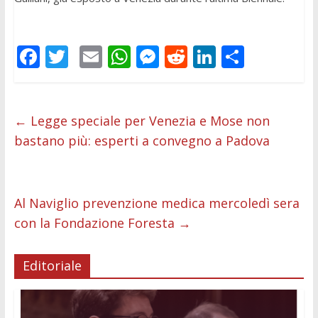
F
T
E
W
M
R
Li
C
ac
w
m
h
e
e
n
o
e
itt
ai
at
ss
d
k
n
b
er
l
s
e
di
e
di
←
Legge speciale per Venezia e Mose non
bastano più: esperti a convegno a Padova
o
A
n
t
dI
vi
o
p
g
n
di
k
p
er
Al Naviglio prevenzione medica mercoledì sera
con la Fondazione Foresta
→
Editoriale