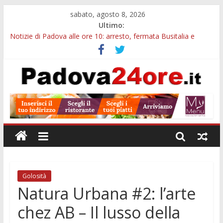
sabato, agosto 8, 2026
Ultimo:
Notizie di Padova alle ore 10: arresto, fermata Busitalia e
tregua dal caldo
Notizie di Padova alle ore 23: maltrattamenti, arresto a
Limena e progetto Cool Shop
Bando sicurezza urbana Veneto: 650mila euro per Comuni e
Polizie locali
Sicurezza esodo estivo Padova: più controlli su strade, stazioni
e treni
Bonus trasporto pubblico Veneto: 200 euro per l’abbonamento
annuale
Golosità
Natura Urbana #2: l’arte
chez AB – Il lusso della