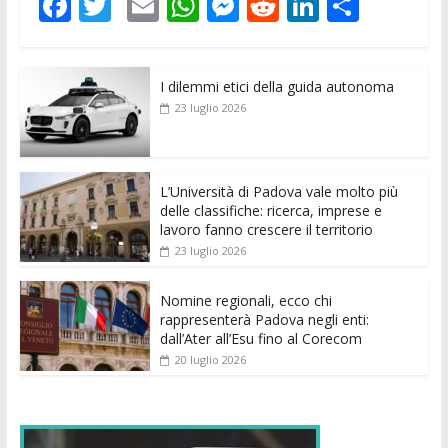
F
T
E
W
M
R
Li
C
ac
w
m
h
e
e
n
o
e
itt
ai
at
ss
d
k
n
I dilemmi etici della guida autonoma
b
er
l
s
e
di
e
di
23 luglio 2026
o
A
n
t
dI
vi
o
p
g
n
di
k
p
er
L’Università di Padova vale molto più
delle classifiche: ricerca, imprese e
lavoro fanno crescere il territorio
23 luglio 2026
Nomine regionali, ecco chi
rappresenterà Padova negli enti:
dall’Ater all’Esu fino al Corecom
20 luglio 2026