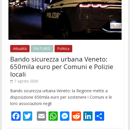
Attualità
FEATURED
Politica
Bando sicurezza urbana Veneto:
650mila euro per Comuni e Polizie
locali
7 agosto 2026
Bando sicurezza urbana Veneto: la Regione mette a
disposizione 650mila euro per sostenere i Comuni e le
loro associazioni negli
F
T
E
W
M
R
Li
C
ac
w
m
h
e
e
n
o