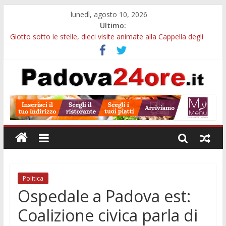
lunedì, agosto 10, 2026
Ultimo:
Giotto sotto le stelle, dieci visite animate alla Cappella degli
Scrovegni a settembre
Notizie di Padova alle ore 23: borse Eni, musei gratuiti e
scadenze universitarie
Concorso Claudio Scimone, 14mila euro ai giovani musicisti:
candidature entro ottobre
Gemellaggi internazionali, 100mila euro ai Comuni veneti:
domande entro il 7 settembre
Alloggi ESU Padova 2026-2027: requisiti, scadenze e domanda
per ottenere un posto letto
Politica
Ospedale a Padova est:
Coalizione civica parla di