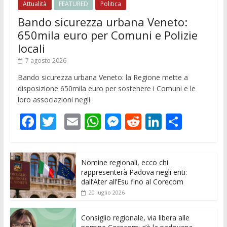
Attualità
FEATURED
Politica
Bando sicurezza urbana Veneto:
650mila euro per Comuni e Polizie
locali
7 agosto 2026
Bando sicurezza urbana Veneto: la Regione mette a
disposizione 650mila euro per sostenere i Comuni e le
loro associazioni negli
F
T
E
W
M
R
Li
C
ac
w
m
h
e
e
n
o
e
itt
ai
at
ss
d
k
n
Nomine regionali, ecco chi
b
er
l
s
e
di
e
di
rappresenterà Padova negli enti:
o
A
n
t
dI
vi
dall’Ater all’Esu fino al Corecom
20 luglio 2026
o
p
g
n
di
k
p
er
Consiglio regionale, via libera alle