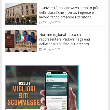
o
p
g
n
di
k
p
er
L’Università di Padova vale molto più
delle classifiche: ricerca, imprese e
lavoro fanno crescere il territorio
23 luglio 2026
Nomine regionali, ecco chi
rappresenterà Padova negli enti:
dall’Ater all’Esu fino al Corecom
20 luglio 2026