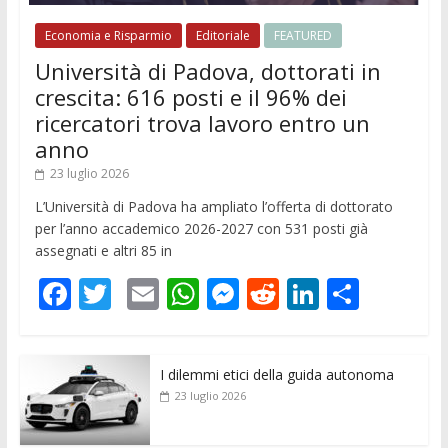
Economia e Risparmio
Editoriale
FEATURED
Università di Padova, dottorati in
crescita: 616 posti e il 96% dei
ricercatori trova lavoro entro un
anno
23 luglio 2026
L’Università di Padova ha ampliato l’offerta di dottorato
per l’anno accademico 2026-2027 con 531 posti già
assegnati e altri 85 in
F
T
E
W
M
R
Li
C
ac
w
m
h
e
e
n
o
e
itt
ai
at
ss
d
k
n
I dilemmi etici della guida autonoma
b
er
l
s
e
di
e
di
23 luglio 2026
o
A
n
t
dI
vi