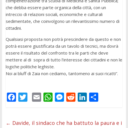
compenetrazione tra Scuola di Medicina e Sanità Pubblica;
che debba essere parte organica della città, con un
intreccio di relazioni sociali, economiche e culturali
sedimentate, che coinvolgono un rilevantissimo numero di
cittadini.
Qualsiasi proposta non potrà prescindere da questo e non
potrà essere giustificata da un tavolo di tecnici, ma dovrà
essere il risultato del confronto tra le parti che deve
mettere al di sopra di tutto l’interesse dei cittadini e non le
logiche politiche leghiste.
Noi ai bluff di Zaia non cediamo, tantomeno ai suoi ricatti”.
F
T
E
W
M
R
Li
C
ac
w
m
h
e
e
n
o
e
itt
ai
at
ss
d
k
n
b
er
l
s
e
di
e
di
←
Davide, il sindaco che ha battuto la paura e i