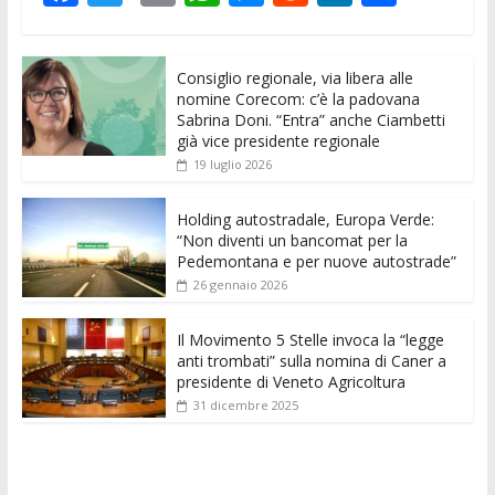
ac
w
m
h
e
e
n
o
e
itt
ai
at
ss
d
k
n
Consiglio regionale, via libera alle
b
er
l
s
e
di
e
di
nomine Corecom: c’è la padovana
o
A
n
t
dI
vi
Sabrina Doni. “Entra” anche Ciambetti
già vice presidente regionale
o
p
g
n
di
19 luglio 2026
k
p
er
Holding autostradale, Europa Verde:
“Non diventi un bancomat per la
Pedemontana e per nuove autostrade”
26 gennaio 2026
Il Movimento 5 Stelle invoca la “legge
anti trombati” sulla nomina di Caner a
presidente di Veneto Agricoltura
31 dicembre 2025