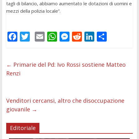
tagli di bilancio, abbiamo aumentato le dotazioni di uomini e
mezzi della polizia locale”.
F
T
E
W
M
R
Li
C
ac
w
m
h
e
e
n
o
e
itt
ai
at
ss
d
k
n
b
er
l
s
e
di
e
di
←
Primarie del Pd: Ivo Rossi sostiene Matteo
Renzi
o
A
n
t
dI
vi
o
p
g
n
di
k
p
er
Venditori cercansi, altro che disoccupazione
giovanile
→
Editoriale