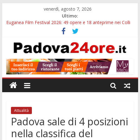
venerdì, agosto 7, 2026
Ultimo:
Euganea Film Festival 2026: 49 opere e 18 anteprime nei Colli
Euganei
Slow Looking agli Eremitani: un’ora per osservare davvero
un’opera
Notizie di Padova alle ore 21: lavoratore morto, credito sul
gasolio e IA nei Comuni
Orto Botanico Padova: visite ed escursioni fino a settembre
Concorso Università di Padova: 5 funzionari, domande entro il
7 agosto
Attualità
Padova sale di 4 posizioni
nella classifica del