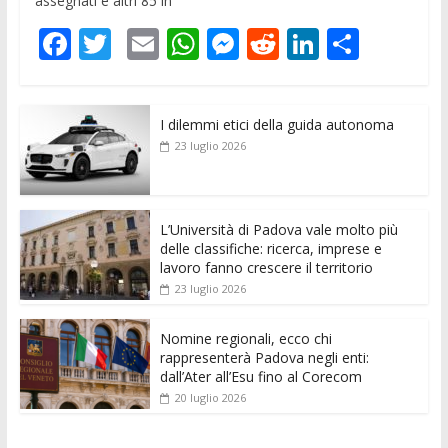
assegnati e altri 85 in
F
T
E
W
M
R
Li
C
ac
w
m
h
e
e
n
o
e
itt
ai
at
ss
d
k
n
I dilemmi etici della guida autonoma
b
er
l
s
e
di
e
di
23 luglio 2026
o
A
n
t
dI
vi
o
p
g
n
di
k
p
er
L’Università di Padova vale molto più
delle classifiche: ricerca, imprese e
lavoro fanno crescere il territorio
23 luglio 2026
Nomine regionali, ecco chi
rappresenterà Padova negli enti:
dall’Ater all’Esu fino al Corecom
20 luglio 2026