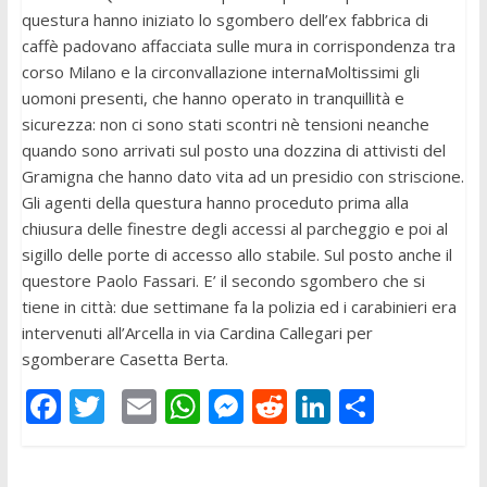
questura hanno iniziato lo sgombero dell’ex fabbrica di
caffè padovano affacciata sulle mura in corrispondenza tra
corso Milano e la circonvallazione internaMoltissimi gli
uomoni presenti, che hanno operato in tranquillità e
sicurezza: non ci sono stati scontri nè tensioni neanche
quando sono arrivati sul posto una dozzina di attivisti del
Gramigna che hanno dato vita ad un presidio con striscione.
Gli agenti della questura hanno proceduto prima alla
chiusura delle finestre degli accessi al parcheggio e poi al
sigillo delle porte di accesso allo stabile. Sul posto anche il
questore Paolo Fassari. E’ il secondo sgombero che si
tiene in città: due settimane fa la polizia ed i carabinieri era
intervenuti all’Arcella in via Cardina Callegari per
sgomberare Casetta Berta.
F
T
E
W
M
R
Li
C
ac
w
m
h
e
e
n
o
e
itt
ai
at
ss
d
k
n