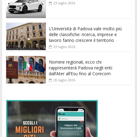
b
er
l
s
e
di
e
di
23 luglio 2026
o
A
n
t
dI
vi
o
p
g
n
di
k
p
er
L’Università di Padova vale molto più
delle classifiche: ricerca, imprese e
lavoro fanno crescere il territorio
23 luglio 2026
Nomine regionali, ecco chi
rappresenterà Padova negli enti:
dall’Ater all’Esu fino al Corecom
20 luglio 2026