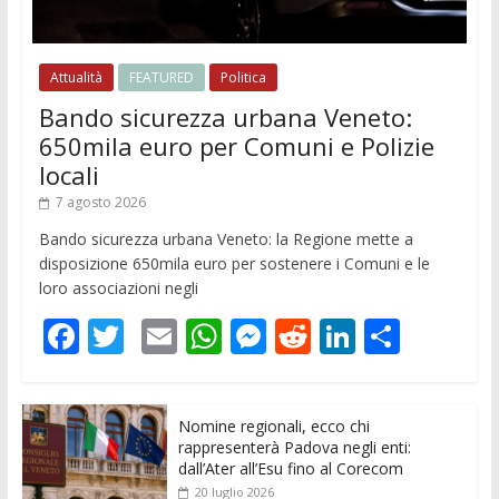
Attualità
FEATURED
Politica
Bando sicurezza urbana Veneto:
650mila euro per Comuni e Polizie
locali
7 agosto 2026
Bando sicurezza urbana Veneto: la Regione mette a
disposizione 650mila euro per sostenere i Comuni e le
loro associazioni negli
F
T
E
W
M
R
Li
C
ac
w
m
h
e
e
n
o
e
itt
ai
at
ss
d
k
n
Nomine regionali, ecco chi
b
er
l
s
e
di
e
di
rappresenterà Padova negli enti:
o
A
n
t
dI
vi
dall’Ater all’Esu fino al Corecom
20 luglio 2026