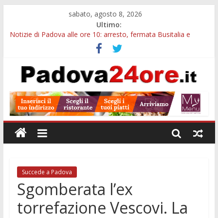
sabato, agosto 8, 2026
Ultimo:
Notizie di Padova alle ore 10: arresto, fermata Busitalia e
tregua dal caldo
Notizie di Padova alle ore 23: maltrattamenti, arresto a
Limena e progetto Cool Shop
Bando sicurezza urbana Veneto: 650mila euro per Comuni e
Polizie locali
Sicurezza esodo estivo Padova: più controlli su strade, stazioni
e treni
Bonus trasporto pubblico Veneto: 200 euro per l’abbonamento
annuale
Succede a Padova
Sgomberata l’ex
torrefazione Vescovi. La