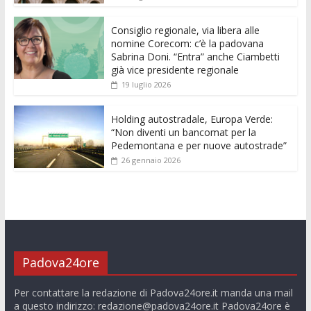
o
p
g
n
di
k
p
er
Consiglio regionale, via libera alle
nomine Corecom: c’è la padovana
Sabrina Doni. “Entra” anche Ciambetti
già vice presidente regionale
19 luglio 2026
Holding autostradale, Europa Verde:
“Non diventi un bancomat per la
Pedemontana e per nuove autostrade”
26 gennaio 2026
Padova24ore
Per contattare la redazione di Padova24ore.it manda una mail
a questo indirizzo:
redazione@padova24ore.it
Padova24ore è