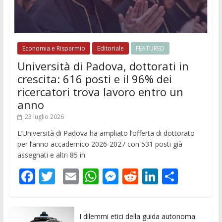
Economia e Risparmio
Editoriale
FEATURED
Università di Padova, dottorati in
crescita: 616 posti e il 96% dei
ricercatori trova lavoro entro un
anno
23 luglio 2026
L’Università di Padova ha ampliato l’offerta di dottorato
per l’anno accademico 2026-2027 con 531 posti già
assegnati e altri 85 in
F
T
E
W
M
R
Li
C
ac
w
m
h
e
e
n
o
e
itt
ai
at
ss
d
k
n
I dilemmi etici della guida autonoma