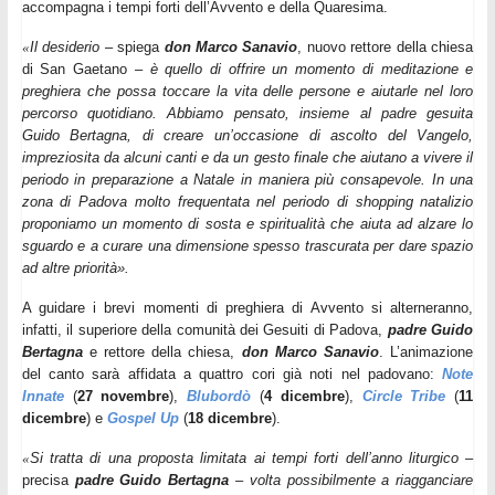
accompagna i tempi forti dell’Avvento e della Quaresima.
Il desiderio
– spiega
don Marco
Sanavio
, nuovo rettore della chiesa
«
di
San
Gaetano
–
è quello di offrire un momento di meditazione e
preghiera che possa toccare la vita delle persone e aiutarle nel loro
percorso quotidiano. Abbiamo pensato, insieme al padre gesuita
Guido Bertagna, di creare un’occasione di ascolto del Vangelo,
impreziosita da alcuni canti e da un gesto finale che aiutano a vivere il
periodo in preparazione a Natale in maniera più consapevole. In una
zona di Padova molto frequentata nel periodo di shopping natalizio
proponiamo un momento di sosta e spiritualità che aiuta ad alzare lo
sguardo e a curare una dimensione spesso trascurata per dare spazio
ad altre priorità».
A guidare i brevi momenti di preghiera di Avvento si alterneranno,
infatti, il superiore della comunità dei Gesuiti di Padova,
padre Guido
Bertagna
e rettore della chiesa,
don Marco
Sanavio
. L’animazione
del canto sarà affidata a quattro cori già noti nel padovano:
Note
Innate
(
27 novembre
),
Blubordò
(
4 dicembre
),
Circle Tribe
(
11
dicembre
) e
Gospel Up
(
18 dicembre
).
Si tratta di una proposta limitata ai tempi forti dell’anno liturgico
–
«
precisa
padre Guido Bertagna
–
volta possibilmente a riagganciare