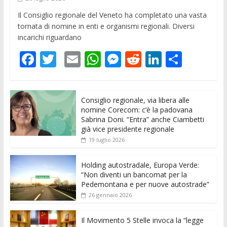
Il Consiglio regionale del Veneto ha completato una vasta
tornata di nomine in enti e organismi regionali. Diversi
incarichi riguardano
F
T
E
W
M
R
Li
C
ac
w
m
h
e
e
n
o
e
itt
ai
at
ss
d
k
n
Consiglio regionale, via libera alle
b
er
l
s
e
di
e
di
nomine Corecom: c’è la padovana
o
A
n
t
dI
vi
Sabrina Doni. “Entra” anche Ciambetti
già vice presidente regionale
o
p
g
n
di
19 luglio 2026
k
p
er
Holding autostradale, Europa Verde:
“Non diventi un bancomat per la
Pedemontana e per nuove autostrade”
26 gennaio 2026
Il Movimento 5 Stelle invoca la “legge