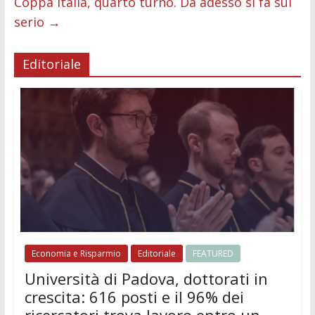
Coppa Italia, quarto turno. Da adesso si fa sul
serio
→
Editoriale
Economia e Risparmio
Editoriale
FEATURED
Università di Padova, dottorati in
crescita: 616 posti e il 96% dei