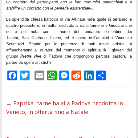
un contatto dei partecipanti con le loro comunità parrocchiali e a
stabilire un contatto con le periferie esistenziali
.
»
La splendida chiesa barocca di via Altinate nella quale si terranno le
quattro proposte è, in realtà, dedicata ai santi Simone e Giuda anche
se è più nota con il nome del fondatore dell’ordine dei
Teatini,
San
Gaetano
Thiene, ed è opera dell’architetto Vincenzo
Scamozzi. Proprio per la presenza di tanti tesori artistici si
affiancheranno ai curatori del momento di spiritualità i giovani del
gruppo
Pietre vive
di Padova che propongono percorsi pastorali a
partire da opere artistiche.
F
T
E
W
M
R
Li
C
ac
w
m
h
e
e
n
o
e
itt
ai
at
ss
d
k
n
b
er
l
s
e
di
e
di
←
Paprika: carne halal a Padova prodotta in
Veneto, in offerta fino a Natale
o
A
n
t
dI
vi
o
p
g
n
di
k
p
er