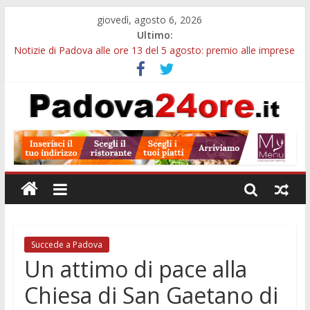
giovedì, agosto 6, 2026
Ultimo:
Notizie di Padova alle ore 13 del 5 agosto: premio alle imprese
green e stretta sull’acqua
Notizie di Padova alle ore 21: SIT torna all’utile, crescono le
auto nuove e concorsi comunali
Transizione 4.0, più tempo alle imprese del Padovano:
prorogate le comunicazioni sugli investimenti
Quando le dimissioni non fanno perdere la NASpI: le tutele
previste nei casi di violenza di genere
Malattie neurodegenerative, uno studio dell’Università di
Padova parte dall’infiammazione intestinale
Succede a Padova
Un attimo di pace alla
Chiesa di San Gaetano di