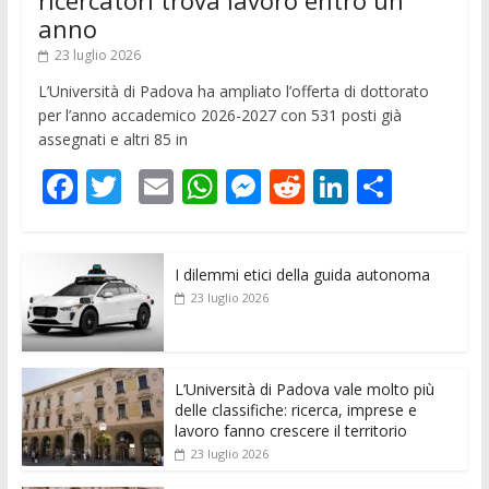
ricercatori trova lavoro entro un
anno
23 luglio 2026
L’Università di Padova ha ampliato l’offerta di dottorato
per l’anno accademico 2026-2027 con 531 posti già
assegnati e altri 85 in
F
T
E
W
M
R
Li
C
ac
w
m
h
e
e
n
o
e
itt
ai
at
ss
d
k
n
I dilemmi etici della guida autonoma
b
er
l
s
e
di
e
di
23 luglio 2026
o
A
n
t
dI
vi
o
p
g
n
di
k
p
er
L’Università di Padova vale molto più
delle classifiche: ricerca, imprese e
lavoro fanno crescere il territorio
23 luglio 2026