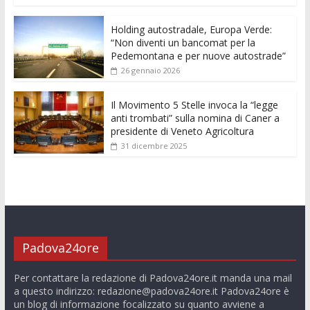
k
p
er
Holding autostradale, Europa Verde:
“Non diventi un bancomat per la
Pedemontana e per nuove autostrade”
26 gennaio 2026
Il Movimento 5 Stelle invoca la “legge
anti trombati” sulla nomina di Caner a
presidente di Veneto Agricoltura
31 dicembre 2025
Padova24ore
Per contattare la redazione di Padova24ore.it manda una mail
a questo indirizzo:
redazione@padova24ore.it
Padova24ore è
un blog di informazione focalizzato su quanto avviene a