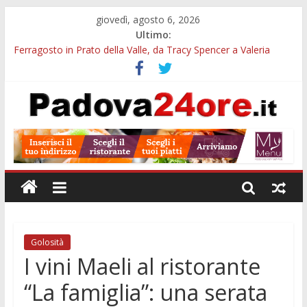
giovedì, agosto 6, 2026
Ultimo:
Ferragosto in Prato della Valle, da Tracy Spencer a Valeria
Rossi: musica e fuochi
Euganea Film Festival 2026: 49 opere e 18 anteprime nei Colli
Euganei
Notturni padovani al Museo della Natura e dell’Uomo: date e
biglietti
Organi in 3D al MUSME: il corpo umano si esplora con i visori
VR
Musei gratis a Padova per tutto agosto: chi entra e quali sedi
visitare
Golosità
I vini Maeli al ristorante
“La famiglia”: una serata