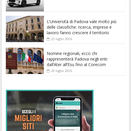
o
A
n
t
dI
vi
o
p
g
n
di
k
p
er
L’Università di Padova vale molto più
delle classifiche: ricerca, imprese e
lavoro fanno crescere il territorio
23 luglio 2026
Nomine regionali, ecco chi
rappresenterà Padova negli enti:
dall’Ater all’Esu fino al Corecom
20 luglio 2026