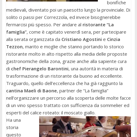
bonifiche
medievali, diventato poi un paesotto lungo la provinciale. Di
solito ci passi per Correzzola, ed invece bisognerebbe
fermarcisi più spesso. Per andare al
ristorante “La
famiglia”
, come è capitato venerdì sera, per partecipare
alla serata organizzata da
Cristiano Agostini
e
Cinzia
Tezzon
, marito e moglie che stanno portando lo storico
ristorante molto in alto rispetto alla media delle proposte
gastronomiche della zona, grazie anche alla sapiente cura
di
chef Pierangelo Barontini
, una autorità in materia di
trasformazione di un ristorante da buono ad eccellente.
Traguardo, quello dell’eccellenza che ha già raggiunto la
cantina Maeli di Baone
, partner de “La famiglia”
nell’organizzare un percorso alla scoperta delle molte facce
di un vino spesso trattato con sufficienza da sommelier ed
esperti del calice roteato: il moscato giallo.
Ha una
storia
questo