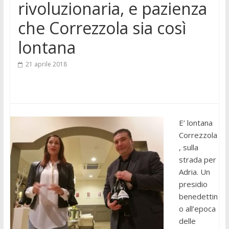
rivoluzionaria, e pazienza
che Correzzola sia così
lontana
21 aprile 2018
E’ lontana
Correzzola
, sulla
strada per
Adria. Un
presidio
benedettin
o all’epoca
delle