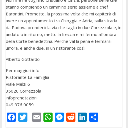
Non me ne vogliano Cristiano e Cinzia, persone serie che
stanno compiendo un cammino serio assieme a chef
Barontini. Prometto, la prossima volta che mi capiterà di
avere un appuntamento tra Chioggia e Adria, sulla strada
da Padova prenderò la via che taglia in due Correzzola e, in
andato o in ritorno, metto la freccia e mi fermo all’ombra
della Corte benedettina. Perché val la pena e fermarsi
un’ora, e anche due, in un ristorante così.
Alberto Gottardo
Per maggiori info
Ristorante La Famiglia
Viale Melzi 6
35020 Correzzola
infoprenotazioni
049 976 0059
F
T
E
W
M
R
Li
C
ac
w
m
h
e
e
n
o