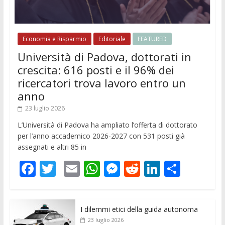
Economia e Risparmio
Editoriale
FEATURED
Università di Padova, dottorati in
crescita: 616 posti e il 96% dei
ricercatori trova lavoro entro un
anno
23 luglio 2026
L’Università di Padova ha ampliato l’offerta di dottorato
per l’anno accademico 2026-2027 con 531 posti già
assegnati e altri 85 in
F
T
E
W
M
R
Li
C
ac
w
m
h
e
e
n
o
e
itt
ai
at
ss
d
k
n
I dilemmi etici della guida autonoma
b
er
l
s
e
di
e
di
23 luglio 2026