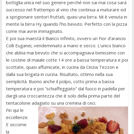
bottiglia unica nel suo genere perché non sai mai cosa sarà
successo nel frattempo al vino che continua a maturare ed
a sprigionare sentori fruttati, quasi una birra. Mi è venuta in
mente la birra Hy quando l’ho bevuto. Perfetto con la pizza
come mai avrei immaginato.
E poi sua maestà il Bianco Infinito, ovvero un Fior d’arancio
Colli Euganei, vendemmiato a mano e secco. L’unico bianco
che abbia mai bevuto che si accompagnava benissimo con
le costine di maiale cotte 14 ore a bassa temperatura e poi
scottate, quasi affumicate, in cucina da Cinzia Tezzon e
dalla sua brigata in cucina. Risultato, ottimo nella sua
semplicità. Buono anche il polpo, cotto prima a bassa
temperatura e poi “schiaffeggiato” dal fuoco in padella per
dargli una croccantezza che è solo della prima parte del
tentacolone adagiato su una cremina di ceci.
Fin qui le
eccellenze.
E siccome
la