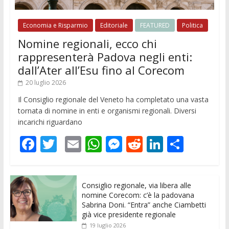
Economia e Risparmio
Editoriale
FEATURED
Politica
Nomine regionali, ecco chi
rappresenterà Padova negli enti:
dall’Ater all’Esu fino al Corecom
20 luglio 2026
Il Consiglio regionale del Veneto ha completato una vasta
tornata di nomine in enti e organismi regionali. Diversi
incarichi riguardano
F
T
E
W
M
R
Li
C
ac
w
m
h
e
e
n
o
e
itt
ai
at
ss
d
k
n
Consiglio regionale, via libera alle
b
er
l
s
e
di
e
di
nomine Corecom: c’è la padovana
o
A
n
t
dI
vi
Sabrina Doni. “Entra” anche Ciambetti
già vice presidente regionale
o
p
g
n
di
19 luglio 2026