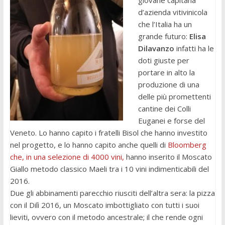
giovane capitana
d’azienda vitivinicola
che l’Italia ha un
grande futuro:
Elisa
Dilavanzo
infatti ha le
doti giuste per
portare in alto la
produzione di una
delle più promettenti
cantine dei Colli
Euganei e forse del
Veneto. Lo hanno capito i fratelli Bisol che hanno investito
nel progetto, e lo hanno capito anche quelli di
Bloomberg
che, in una selezione di 4000 vini,
hanno inserito il Moscato
Giallo metodo classico Maeli tra i 10 vini indimenticabili del
2016.
Due gli abbinamenti parecchio riusciti dell’altra sera: la pizza
con il Dilì 2016, un Moscato imbottigliato con tutti i suoi
lieviti, ovvero con il metodo ancestrale; il che rende ogni