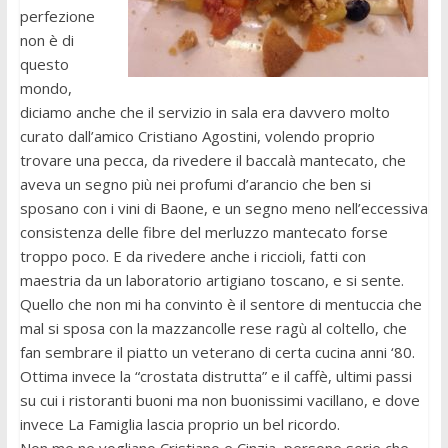
perfezione
non è di
questo
mondo,
diciamo anche che il servizio in sala era davvero molto
curato dall’amico Cristiano Agostini, volendo proprio
trovare una pecca, da rivedere il baccalà mantecato, che
aveva un segno più nei profumi d’arancio che ben si
sposano con i vini di Baone, e un segno meno nell’eccessiva
consistenza delle fibre del merluzzo mantecato forse
troppo poco. E da rivedere anche i riccioli, fatti con
maestria da un laboratorio artigiano toscano, e si sente.
Quello che non mi ha convinto è il sentore di mentuccia che
mal si sposa con la mazzancolle rese ragù al coltello, che
fan sembrare il piatto un veterano di certa cucina anni ‘80.
Ottima invece la “crostata distrutta” e il caffè, ultimi passi
su cui i ristoranti buoni ma non buonissimi vacillano, e dove
invece La Famiglia lascia proprio un bel ricordo.