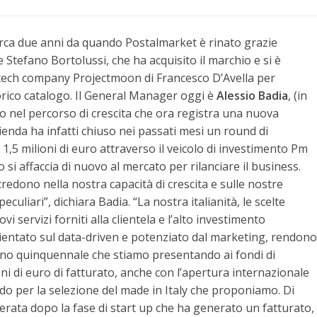
irca due anni da quando Postalmarket è rinato grazie
e Stefano Bortolussi, che ha acquisito il marchio e si è
a tech company Projectmoon di Francesco D’Avella per
torico catalogo. Il General Manager oggi è
Alessio Badia
, (in
 nel percorso di crescita che ora registra una nuova
zienda ha infatti chiuso nei passati mesi un round di
 1,5 milioni di euro attraverso il veicolo di investimento Pm
 si affaccia di nuovo al mercato per rilanciare il business.
 credono nella nostra capacità di crescita e sulle nostre
peculiari”, dichiara Badia. “La nostra italianità, le scelte
ovi servizi forniti alla clientela e l’alto investimento
ientato sul data-driven e potenziato dal marketing, rendono
ano quinquennale che stiamo presentando ai fondi di
ni di euro di fatturato, anche con l’apertura internazionale
ndo per la selezione del made in Italy che proponiamo. Di
lerata dopo la fase di start up che ha generato un fatturato,