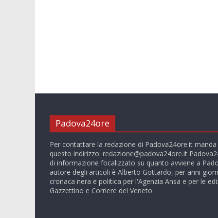
Padova24ore
Per contattare la redazione di Padova24ore.it manda
questo indirizzo:
redazione@padova24ore.it
Padova24
di informazione focalizzato su quanto avviene a Pado
autore degli articoli è Alberto Gottardo, per anni giorn
cronaca nera e politica per l'Agenzia Ansa e per le ediz
Gazzettino e Corriere del Veneto