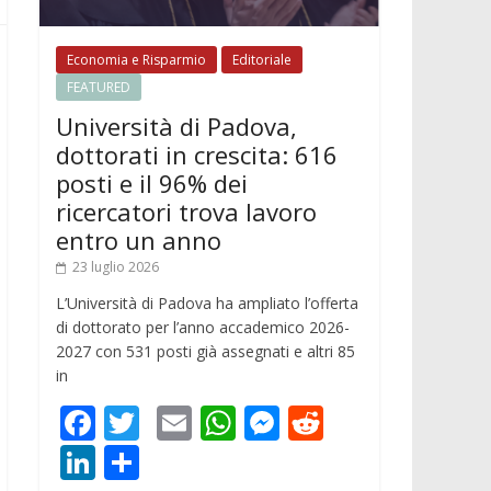
Economia e Risparmio
Editoriale
FEATURED
Università di Padova,
dottorati in crescita: 616
posti e il 96% dei
ricercatori trova lavoro
entro un anno
23 luglio 2026
L’Università di Padova ha ampliato l’offerta
di dottorato per l’anno accademico 2026-
2027 con 531 posti già assegnati e altri 85
in
F
T
E
W
M
R
ac
w
m
h
e
e
Li
C