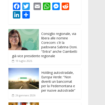
F
T
E
W
M
R
ac
w
m
h
e
e
Li
C
e
itt
ai
at
ss
d
n
o
b
er
l
s
e
di
k
n
o
A
n
t
Consiglio regionale, via
e
di
libera alle nomine
o
p
g
dI
vi
Corecom: c’è la
padovana Sabrina Doni.
k
p
er
n
di
“Entra” anche Ciambetti
già vice presidente regionale
19 luglio 2026
Holding autostradale,
Europa Verde: “Non
diventi un bancomat
per la Pedemontana e
per nuove autostrade”
26 gennaio 2026