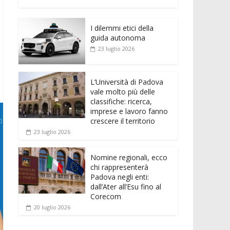
e
itt
ai
at
ss
d
n
o
b
er
l
s
e
di
k
n
o
A
n
t
I dilemmi etici della
e
di
guida autonoma
o
p
g
dI
vi
23 luglio 2026
k
p
er
n
di
L’Università di Padova
vale molto più delle
classifiche: ricerca,
imprese e lavoro fanno
crescere il territorio
23 luglio 2026
Nomine regionali, ecco
chi rappresenterà
Padova negli enti:
dall’Ater all’Esu fino al
Corecom
20 luglio 2026