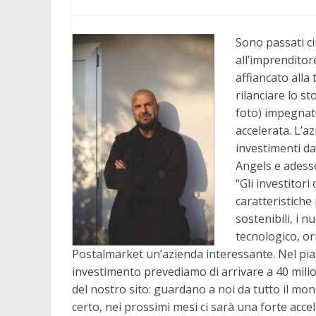
Sono passati c
all’imprenditor
affiancato all
rilanciare lo s
foto) impegnato
accelerata. L’a
investimenti da
Angels e adesso
“Gli investitori
caratteristiche 
sostenibili, i nu
tecnologico, or
Postalmarket un’azienda interessante. Nel pi
investimento prevediamo di arrivare a 40 milio
del nostro sito: guardano a noi da tutto il mo
certo, nei prossimi mesi ci sarà una forte acce