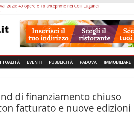
val 2026: 49 opere e 18 anteprime nei Colli Euganei
Eremitani: un’ora per osservare davvero un’opera
lle ore 21: lavoratore morto, credito sul gasolio e IA nei Comuni
va: visite ed escursioni fino a settembre
à di Padova: 5 funzionari, domande entro il 7 agosto
TTUALITÀ
EVENTI
PUBBLICITÀ
PADOVA
IMMOBILIARE
und di finanziamento chiuso
 con fatturato e nuove edizioni