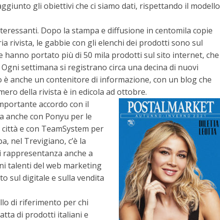
ggiunto gli obiettivi che ci siamo dati, rispettando il modello
nteressanti. Dopo la stampa e diffusione in centomila copie
a rivista, le gabbie con gli elenchi dei prodotti sono sul
e hanno portato più di 50 mila prodotti sul sito internet, che
 Ogni settimana si registrano circa una decina di nuovi
to è anche un contenitore di informazione, con un blog che
ero della rivista è in edicola ad ottobre.
’importante accordo con il
ma anche con Ponyu per le
i città e con TeamSystem per
a, nel Trevigiano, c’è la
di rappresentanza anche a
i talenti del web marketing
o sul digitale e sulla vendita
o di riferimento per chi
tta di prodotti italiani e