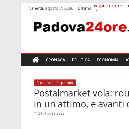
venerdì, agosto 7, 2026
Ultimo:
Euganea Film Festi
Slow Looking agli 
Notizie di Padova a
Orto Botanico Pado
Concorso Universit
CRONACA
POLITICA
ECONOMIA
A
Economia e Risparmio
Postalmarket vola: ro
in un attimo, e avanti
24 ottobre 2022