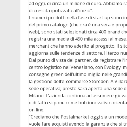
ad oggi, di circa un milione di euro. Abbiamo ra
di crescita ipotizzato all’inizio”.
I numeri prodotti nella fase di start up sono i
del primo catalogo (che ora è una vera e propri
web), sono stati selezionati circa 400 brand ch
registra una media di 450 mila accessi al mese.
merchant che hanno aderito al progetto. Il si
aggiorna sulle tendenze di settore. Il terzo num
Dal punto di vista dei partner, da registrare l
centro logistico nel Veneziano, con Evology; 
consegne green dell’ultimo miglio nelle grand
la gestione dell’e-commerce Storeden. A Villorb
sede operativa; presto sarà aperta una sede 
Milano. L’azienda continua ad assumere giovan
e di fatto si pone come hub innovativo orientat
on line.
“Crediamo che Postalmarket oggi sia un modell
vuole fare acquisti avendo la garanzia che si tra