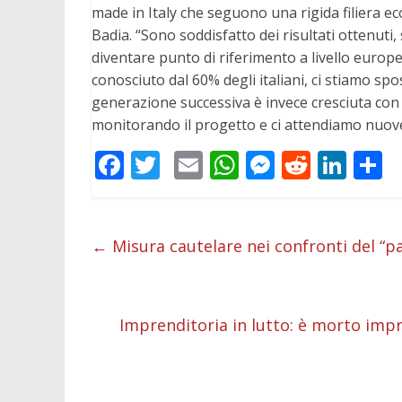
made in Italy che seguono una rigida filiera e
Badia. “Sono soddisfatto dei risultati ottenuti,
diventare punto di riferimento a livello europe
conosciuto dal 60% degli italiani, ci stiamo sp
generazione successiva è invece cresciuta con 
monitorando il progetto e ci attendiamo nuove
F
T
E
W
M
R
Li
C
ac
w
m
h
e
e
n
o
e
itt
ai
at
ss
d
k
n
b
er
l
s
e
di
e
d
←
Misura cautelare nei confronti del “
o
A
n
t
dI
v
o
p
g
n
d
Imprenditoria in lutto: è morto im
k
p
er